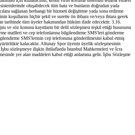
lanması için kullanıcının, kendi virus koruma sistemini tedarik etmesi
sistemlerinde oluşabilecek tüm hata ve bunların doğrudan yada
ıcılara sağlanan herhangi bir hizmeti değiştirme yada sona erdirme
in koşullarını hiçbir şekil ve surette ön ihbara ve/veya ihtara gerek
ayın tarihinde tüm üyeler bakımından hüküm ifade edecektir. 3.16.
ı ve söz konusu kayıtların bir delil sözleşmesi teşkil ettiği hususunu
irme mailleri ve cep telefonlarına bilgilendirme SMS'leri gönderme
ilgilendirme SMS'lerinin cep telefonuna gönderilmesini kabul etmiş
 yürürlükte kalacaktır. Altunay Spor üyenin üyelik sözleşmesinin
 İşbu sözleşmeye ilişkin ihtilaflarda İstanbul Mahkemeleri ve İcra
esinde yer alan maddeleri kabul ettiği anlamına gelir. İşbu Sözleşme