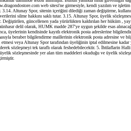
imkanlar dahilinde tedbir alınmıştır. Bunun yanında nihai güvenliğin sağ
ragondostore.com web sitesi'ne girmesiyle, kendi yazılım ve işletim 
 3.14. Altunay Spor, sitenin içeriğini dilediği zaman değiştirme, kullan
ilerini silme hakkını saklı tutar. 3.15. Altunay Spor, üyelik sözleşmesin
lir. Değiştirilen, güncellenen yada yürürlükten kaldırılan her hüküm , y
 münhasır delil olarak, HUMK madde 287'ye uygun şekilde esas alınacağın
ca, üyelerinin kendisinde kayıtlı elektronik posta adreslerine bilgilend
asıyla beraber bilgilendirme maillerinin elektronik posta adresine ve b
l etmesi veya Altunay Spor tarafından üyeliğinin iptal edilmesine kadar
ek sözleşmeyi tek taraflı olarak feshedebilecektir. 5. İhtilaflarin Halli
n üyelik sözleşmesinde yer alan tüm maddeleri okuduğu ve üyelik sözleşm
rmiştir.