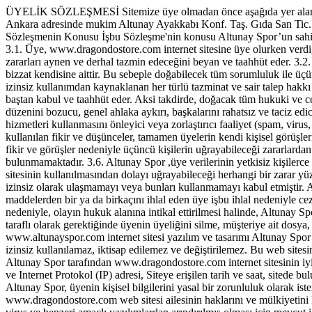
ÜYELİK SÖZLEŞMESİ Sitemize üye olmadan önce aşağıda yer alan sözl
Ankara adresinde mukim Altunay Ayakkabı Konf. Taş. Gıda San Tic. Lt
Sözleşmenin Konusu İşbu Sözleşme'nin konusu Altunay Spor’un sahip 
3.1. Üye, www.dragondostore.com internet sitesine üye olurken verdiği
zararları aynen ve derhal tazmin edeceğini beyan ve taahhüt eder. 3.2
bizzat kendisine aittir. Bu sebeple doğabilecek tüm sorumluluk ile üçün
izinsiz kullanımdan kaynaklanan her türlü tazminat ve sair talep hakk
baştan kabul ve taahhüt eder. Aksi takdirde, doğacak tüm hukuki ve 
düzenini bozucu, genel ahlaka aykırı, başkalarını rahatsız ve taciz edic
hizmetleri kullanmasını önleyici veya zorlaştırıcı faaliyet (spam, vir
kullanılan fikir ve düşünceler, tamamen üyelerin kendi kişisel görüşle
fikir ve görüşler nedeniyle üçüncü kişilerin uğrayabileceği zararlarda
bulunmamaktadır. 3.6. Altunay Spor ,üye verilerinin yetkisiz kişiler
sitesinin kullanılmasından dolayı uğrayabileceği herhangi bir zarar yü
izinsiz olarak ulaşmamayı veya bunları kullanmamayı kabul etmiştir. A
maddelerden bir ya da birkaçını ihlal eden üye işbu ihlal nedeniyle ce
nedeniyle, olayın hukuk alanına intikal ettirilmesi halinde, Altunay
taraflı olarak gerektiğinde üyenin üyeliğini silme, müşteriye ait dosy
www.altunayspor.com internet sitesi yazılım ve tasarımı Altunay Spor m
izinsiz kullanılamaz, iktisap edilemez ve değiştirilemez. Bu web sitesi
Altunay Spor tarafından www.dragondostore.com internet sitesinin iyileş
ve Internet Protokol (IP) adresi, Siteye erişilen tarih ve saat, sitede b
Altunay Spor, üyenin kişisel bilgilerini yasal bir zorunluluk olarak i
www.dragondostore.com web sitesi ailesinin haklarını ve mülkiyetini 