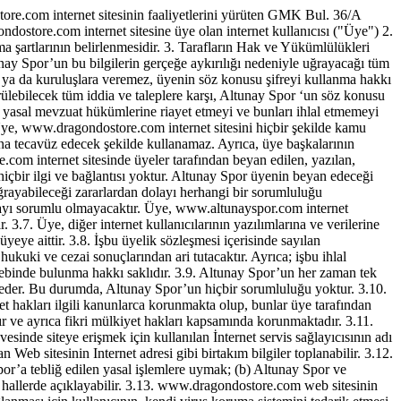
.com internet sitesinin faaliyetlerini yürüten GMK Bul. 36/A
store.com internet sitesine üye olan internet kullanıcısı ("Üye") 2.
artlarının belirlenmesidir. 3. Tarafların Hak ve Yükümlülükleri
nay Spor’un bu bilgilerin gerçeğe aykırılığı nedeniyle uğrayacağı tüm
şi ya da kuruluşlara veremez, üyenin söz konusu şifreyi kullanma hakkı
ürülebilecek tüm iddia ve taleplere karşı, Altunay Spor ‘un söz konusu
n yasal mevzuat hükümlerine riayet etmeyi ve bunları ihlal etmemeyi
ye, www.dragondostore.com internet sitesini hiçbir şekilde kamu
larına tecavüz edecek şekilde kullanamaz. Ayrıca, üye başkalarının
.com internet sitesinde üyeler tarafından beyan edilen, yazılan,
hiçbir ilgi ve bağlantısı yoktur. Altunay Spor üyenin beyan edeceği
uğrayabileceği zararlardan dolayı herhangi bir sorumluluğu
olayı sorumlu olmayacaktır. Üye, www.altunayspor.com internet
3.7. Üye, diğer internet kullanıcılarının yazılımlarına ve verilerine
ye aittir. 3.8. İşbu üyelik sözleşmesi içerisinde sayılan
ukuki ve cezai sonuçlarından ari tutacaktır. Ayrıca; işbu ihlal
lebinde bulunma hakkı saklıdır. 3.9. Altunay Spor’un her zaman tek
bul eder. Bu durumda, Altunay Spor’un hiçbir sorumluluğu yoktur. 3.10.
et hakları ilgili kanunlarca korunmakta olup, bunlar üye tarafından
dır ve ayrıca fikri mülkiyet hakları kapsamında korunmaktadır. 3.11.
sinde siteye erişmek için kullanılan İnternet servis sağlayıcısının adı
n Web sitesinin Internet adresi gibi birtakım bilgiler toplanabilir. 3.12.
por’a tebliğ edilen yasal işlemlere uymak; (b) Altunay Spor ve
 hallerde açıklayabilir. 3.13. www.dragondostore.com web sitesinin