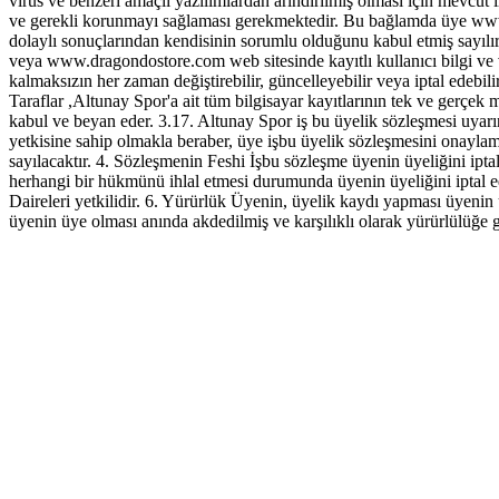
virus ve benzeri amaçlı yazılımlardan arındırılmış olması için mevcut 
ve gerekli korunmayı sağlaması gerekmektedir. Bu bağlamda üye www.d
dolaylı sonuçlarından kendisinin sorumlu olduğunu kabul etmiş sayılır.
veya www.dragondostore.com web sitesinde kayıtlı kullanıcı bilgi ve ver
kalmaksızın her zaman değiştirebilir, güncelleyebilir veya iptal edebi
Taraflar ,Altunay Spor'a ait tüm bilgisayar kayıtlarının tek ve gerçek
kabul ve beyan eder. 3.17. Altunay Spor iş bu üyelik sözleşmesi uyarın
yetkisine sahip olmakla beraber, üye işbu üyelik sözleşmesini onaylam
sayılacaktır. 4. Sözleşmenin Feshi İşbu sözleşme üyenin üyeliğini ipta
herhangi bir hükmünü ihlal etmesi durumunda üyenin üyeliğini iptal eder
Daireleri yetkilidir. 6. Yürürlük Üyenin, üyelik kaydı yapması üyeni
üyenin üye olması anında akdedilmiş ve karşılıklı olarak yürürlülüğe gi