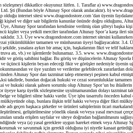
eşmeyi dikkatlice okuyunuz lütfen. 1. Taraflar a) www.dragondostore
d. Şti (Bundan böyle Altunay Spor olarak anılacaktır). b) www.dragondo
olduğu internet sitesi www.dragondostore.com 'dan üyenin faydalanma ş
 kişisel ve diğer sair bilgilerin kanunlar önünde doğru olduğunu, Altu
. Üye, Altunay Spor tarafından kendisine verilmiş olan şifreyi başka ki
cü kişiler veya yetkili merciler tarafından Altunay Spor’a karşı ileri s
ı saklıdır. 3.3. Üye www.dragondostore.com internet sitesini kullanırke
cezai yükümlülükler tamamen ve münhasıran üyeyi bağlayacaktır. 3.4. Ü
i şekilde, yasalara aykırı bir amaç için, başkalarının fikri ve telif hak
us, truva atı, vb.) ve işlemlerde bulunamaz. 3.5. www. www.dragondostore
ridir ve görüş sahibini bağlar. Bu görüş ve düşüncelerin Altunay Sporla 
n ve üçüncü kişilerin beyan edeceği fikir ve görüşler nedeniyle üyenin 
ce okunmasından ve üye yazılım ve verilerine gelebilecek zararlardan d
zünden Altunay Spor dan tazminat talep etmemeyi peşinen kabul etmiştir. 
ksi takdirde, bundan doğacak hukuki ve cezai sorumluluklar tamamen üye
zai ve hukuki olarak şahsen sorumlu olup Altunay Spor’un bu ihlallerin h
 Spor üyeye karşı üyelik sözleşmesine uyulmamasından dolayı tazminat ta
a, belge ve bilgileri silme hakkı vardır. Üye işbu tasarrufu önceden ka
ülkiyetinde olup, bunlara ilişkin telif hakkı ve/veya diğer fikri mülkiy
nde adı geçen başkaca şirketler ve ürünleri sahiplerinin ticari markaları
tirilmesi, geliştirilmesine yönelik olarak ve/veya yasal mevzuat çerçeve
ulunulan sırada erişilen sayfalar ve siteye doğrudan bağlanılmasını sağlaya
stendiğinde veya (a) yasal gereklere uygun hareket etmek veya Altunay S
korumak ve savunmak için gerekli olduğuna iyi niyetle kanaat getirdiği