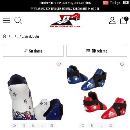
Türkçe - USD
TÜRKİYE’NİN EN BÜYÜK DÖVÜŞ SPORLARI SİTESİ
FİYATLARIMIZ KDV HARİÇTİR. ÜCRETSİZ KARGO LİMİTİ 14.000 TL
0
Ayak Botu
Sıralama
Filtreleme
XS
S
M
L
XL
S
M
L
XL