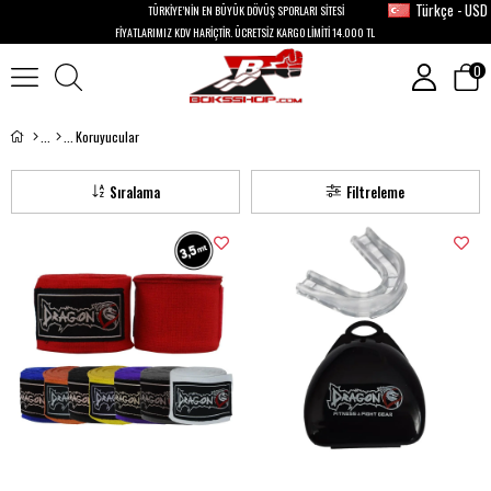
Türkçe - USD
TÜRKİYE’NİN EN BÜYÜK DÖVÜŞ SPORLARI SİTESİ
FİYATLARIMIZ KDV HARİÇTİR. ÜCRETSİZ KARGO LİMİTİ 14.000 TL
0
Koruyucular
Sıralama
Filtreleme