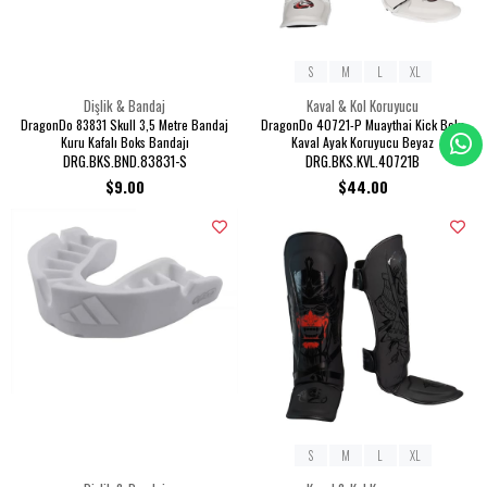
S
M
L
XL
Dişlik & Bandaj
Kaval & Kol Koruyucu
DragonDo 83831 Skull 3,5 Metre Bandaj
DragonDo 40721-P Muaythai Kick Boks
Kuru Kafalı Boks Bandajı
Kaval Ayak Koruyucu Beyaz
DRG.BKS.BND.83831-S
DRG.BKS.KVL.40721B
$9.00
$44.00
S
M
L
XL