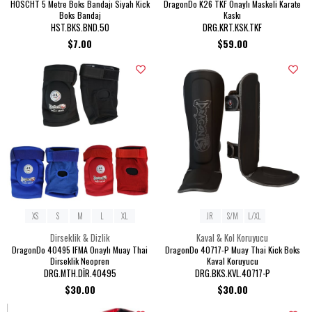
HOSCHT 5 Metre Boks Bandajı Siyah Kick
DragonDo K26 TKF Onaylı Maskeli Karate
Boks Bandaj
Kaskı
HST.BKS.BND.50
DRG.KRT.KSK.TKF
$7.00
$59.00
XS
S
M
L
XL
JR
S/M
L/XL
Dirseklik & Dizlik
Kaval & Kol Koruyucu
DragonDo 40495 IFMA Onaylı Muay Thai
DragonDo 40717-P Muay Thai Kick Boks
Dirseklik Neopren
Kaval Koruyucu
DRG.MTH.DİR.40495
DRG.BKS.KVL.40717-P
$30.00
$30.00