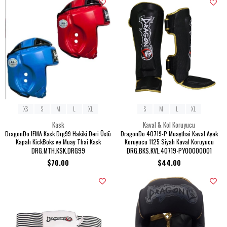
XS
S
M
L
XL
S
M
L
XL
Kask
Kaval & Kol Koruyucu
DragonDo IFMA Kask Drg99 Hakiki Deri Üstü
DragonDo 40719-P Muaythai Kaval Ayak
Kapalı KickBoks ve Muay Thai Kask
Koruyucu 1125 Siyah Kaval Koruyucu
DRG.MTH.KSK.DRG99
DRG.BKS.KVL.40719-PY00000001
$70.00
$44.00