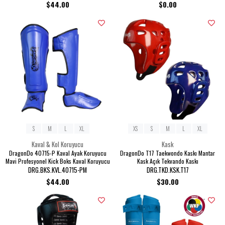
$44.00
$0.00
S
M
L
XL
XS
S
M
L
XL
Kaval & Kol Koruyucu
Kask
DragonDo 40715-P Kaval Ayak Koruyucu
DragonDo T17 Taekwondo Kaskı Mantar
Mavi Profesyonel Kick Boks Kaval Koruyucu
Kask Açık Tekvando Kaskı
DRG.BKS.KVL.40715-PM
DRG.TKD.KSK.T17
$44.00
$30.00