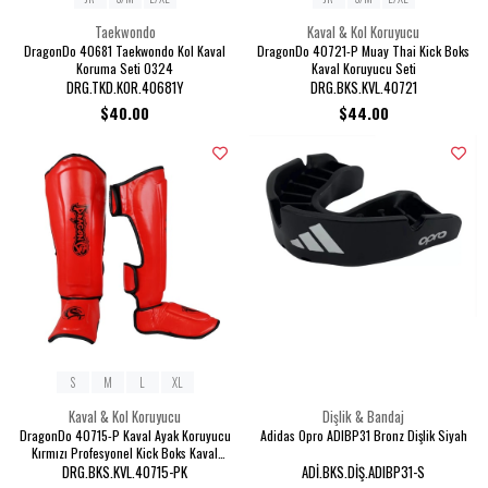
Taekwondo
Kaval & Kol Koruyucu
DragonDo 40681 Taekwondo Kol Kaval
DragonDo 40721-P Muay Thai Kick Boks
Koruma Seti 0324
Kaval Koruyucu Seti
DRG.TKD.KOR.40681Y
DRG.BKS.KVL.40721
$40.00
$44.00
S
M
L
XL
Kaval & Kol Koruyucu
Dişlik & Bandaj
DragonDo 40715-P Kaval Ayak Koruyucu
Adidas Opro ADIBP31 Bronz Dişlik Siyah
Kırmızı Profesyonel Kick Boks Kaval
Koruyucu
DRG.BKS.KVL.40715-PK
ADİ.BKS.DİŞ.ADIBP31-S