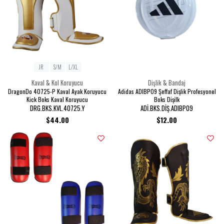
JR
S/M
L/XL
Kaval & Kol Koruyucu
Dişlik & Bandaj
DragonDo 40725-P Kaval Ayak Koruyucu
Adidas ADIBP09 Şeffaf Dişlik Profesyonel
Kick Boks Kaval Koruyucu
Boks Dişilk
DRG.BKS.KVL.40725.Y
ADİ.BKS.DİŞ.ADIBP09
$44.00
$12.00