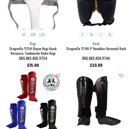
JR
S/M
L/XL
S
M
L
XL
Kogi
Kask
DragonDo 11754 Bayan Kogi Kasık
DragonDo 11746-P Yanakları Korumalı Kask
Koruyucu Taekwondo Kadın Kogi
DRG.BKS.KOG.11754
DRG.BKS.KSK.11746
$15.00
$33.00