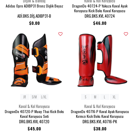
Dişlik & Bandaj
Kaval & Kol Koruyucu
Adidas Opro ADIBP31 Bronz Dişlik Beyaz
DragonDo 40724-P Yakuza Kaval Ayak
Koruyucu Kick Boks Kaval Koruyucu
ADİ.BKS.DİŞ.ADIBP31-B
DRG.BKS.KVL.40724
$0.00
$46.00
JR
S/M
L/XL
S
M
L
XL
Kaval & Kol Koruyucu
Kaval & Kol Koruyucu
DragonDo 40720-P Muay Thai Kick Boks
DragonDo 40716-P Kaval Ayak Koruyucu
Kaval Koruyucu Seti
Kırmızı Kick Boks Kaval Koruyucu
DRG.BKS.KVL.40720
DRG.BKS.KVL.40716-PK
$45.00
$38.00