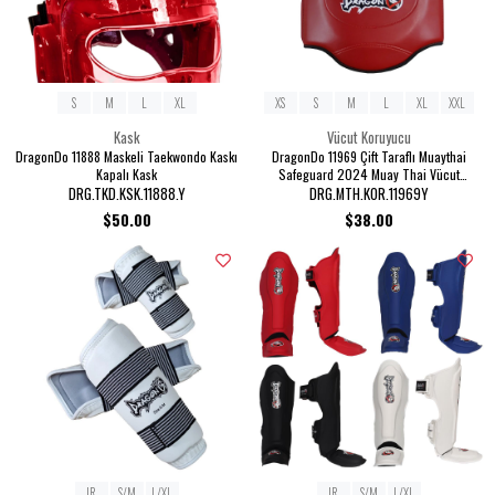
S
M
L
XL
XS
S
M
L
XL
XXL
Kask
Vücut Koruyucu
DragonDo 11888 Maskeli Taekwondo Kaskı
DragonDo 11969 Çift Taraflı Muaythai
Kapalı Kask
Safeguard 2024 Muay Thai Vücut
Koruyucu
DRG.TKD.KSK.11888.Y
DRG.MTH.KOR.11969Y
$50.00
$38.00
JR
S/M
L/XL
JR
S/M
L/XL