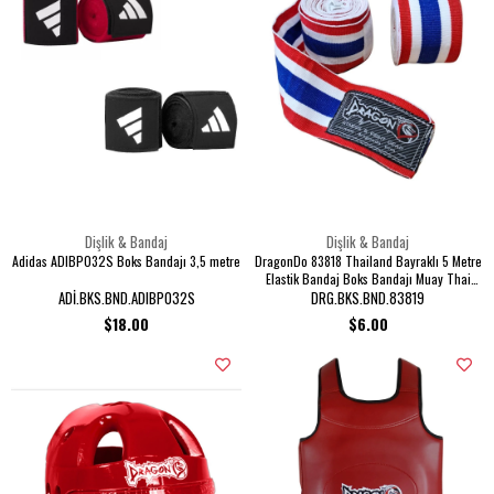
Dişlik & Bandaj
Dişlik & Bandaj
Adidas ADIBP032S Boks Bandajı 3,5 metre
DragonDo 83818 Thailand Bayraklı 5 Metre
Elastik Bandaj Boks Bandajı Muay Thai
Bandajı Kick Boks Bandajı
ADİ.BKS.BND.ADIBP032S
DRG.BKS.BND.83819
$18.00
$6.00