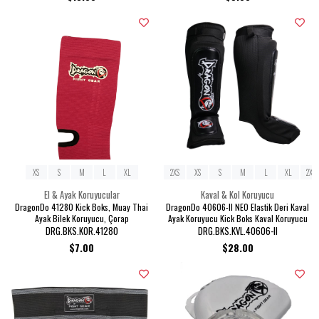
XS
S
M
L
XL
2XS
XS
S
M
L
XL
2XL
El & Ayak Koruyucular
Kaval & Kol Koruyucu
DragonDo 41280 Kick Boks, Muay Thai
DragonDo 40606-II NEO Elastik Deri Kaval
Ayak Bilek Koruyucu, Çorap
Ayak Koruyucu Kick Boks Kaval Koruyucu
DRG.BKS.KOR.41280
DRG.BKS.KVL.40606-II
$7.00
$28.00