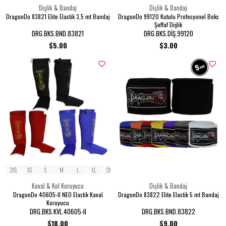
Dişlik & Bandaj
Dişlik & Bandaj
DragonDo 83821 Elite Elastik 3,5 mt Bandaj
DragonDo 99120 Kutulu Profesyonel Boks
Şeffaf Dişlik
DRG.BKS.BND.83821
DRG.BKS.DİŞ.99120
$5.00
$3.00
2XS
XS
S
M
L
XL
2XL
Kaval & Kol Koruyucu
Dişlik & Bandaj
DragonDo 40605-II NEO Elastik Kaval
DragonDo 83822 Elite Elastik 5 mt Bandaj
Koruyucu
DRG.BKS.KVL.40605-II
DRG.BKS.BND.83822
$18.00
$9.00