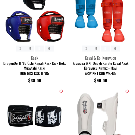
S
M
L
XL
S
M
L
XL
Kask
Kaval & Kol Koruyucu
DragonDo 11785 Üstü Kapalı Kask Kick Boks
Arawaza WKF Onaylı Karate Kaval Ayak
Muaytahi Kaskı
Koruyucu Kırmızı- Mavi
DRG.BKS.KSK.11785
ARW.KRT.KOR.WKF05
$38.00
$90.00