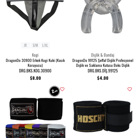
JR
S/M
L/XL
Kogi
Dişlik & Bandaj
DragonDo 30900 Erkek Kogi Kuki (Kasık
DragonDo 99125 Şeffaf Dişlik Profesyonel
Koruyucu)
Dişlik ve Saklama Kutusu Boks Dişlik
DRG.BKS.KOG.30900
DRG.BKS.DİŞ.99125
$8.00
$4.00