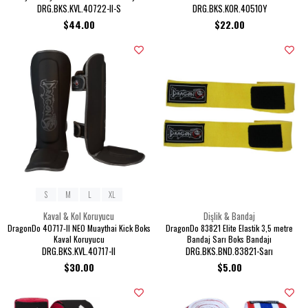
DRG.BKS.KVL.40722-II-S
DRG.BKS.KOR.40510Y
$44.00
$22.00
S
M
L
XL
Kaval & Kol Koruyucu
Dişlik & Bandaj
DragonDo 40717-II NEO Muaythai Kick Boks
DragonDo 83821 Elite Elastik 3,5 metre
Kaval Koruyucu
Bandaj Sarı Boks Bandajı
DRG.BKS.KVL.40717-II
DRG.BKS.BND.83821-Sarı
$30.00
$5.00