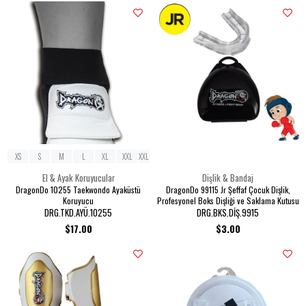
XS
S
M
L
XL
XXL
XXL BEDEN
El & Ayak Koruyucular
Dişlik & Bandaj
DragonDo 10255 Taekwondo Ayaküstü
DragonDo 99115 Jr Şeffaf Çocuk Dişlik,
Koruyucu
Profesyonel Boks Dişliği ve Saklama Kutusu
DRG.TKD.AYÜ.10255
DRG.BKS.DİŞ.9915
$17.00
$3.00