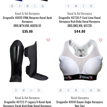
XS
S
M
L
XL
S
M
L
XL
Kaval & Kol Koruyucu
Kaval & Kol Koruyucu
DragonDo 40610 IFMA Neopren Kaval Ayak
DragonDo 40728-P Cool Lime Kaval
Koruyucu
Koruyucu Kick Boks Kaval Koruyucu
DRG.MTH.KVL.40610.01
DRG.BKS.KVL.40728
$35.00
$44.00
S
M
L
XL
XS
S
M
L
XL
2XL
Kaval & Kol Koruyucu
Vücut Koruyucu
DragonDo 40722-P Legacy II Kaval Ayak
DragonDo 40510 Bayan Göğüs Koruyucu
Koruyucu Siyah Kick Boks Kaval Koruyucu
Yeni Seri