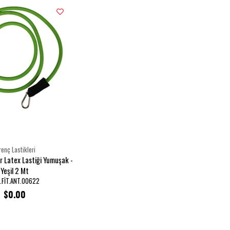
renç Lastikleri
 Latex Lastiği Yumuşak -
Yeşil 2 Mt
.FİT.ANT.00622
$0.00