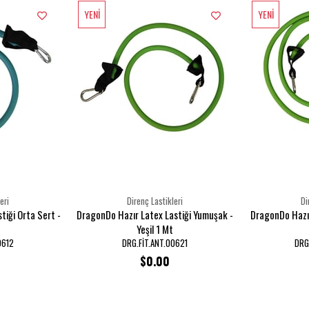
YENI
YENI
ÜRÜN
ÜRÜN
eri
Direnç Lastikleri
Di
tiği Orta Sert -
DragonDo Hazır Latex Lastiği Yumuşak -
DragonDo Hazır
Yeşil 1 Mt
0612
DRG.FİT.ANT.00621
DRG
$0.00