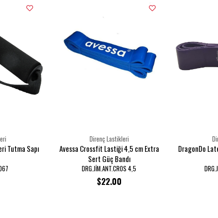
eri
Direnç Lastikleri
Di
eri Tutma Sapı
Avessa Crossfit Lastiği 4,5 cm Extra
DragonDo Late
Sert Güç Bandı
0067
DRG.JİM.ANT.CROS 4,5
DRG.J
$22.00