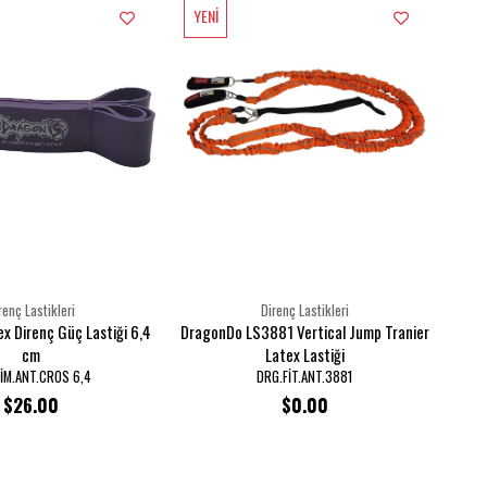
YENI
ÜRÜN
renç Lastikleri
Direnç Lastikleri
x Direnç Güç Lastiği 6,4
DragonDo LS3881 Vertical Jump Tranier
cm
Latex Lastiği
İM.ANT.CROS 6,4
DRG.FİT.ANT.3881
$26.00
$0.00