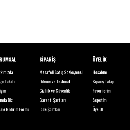
RUMSAL
SİPARİŞ
ÜYELİK
kımızda
Mesafeli Satış Sözleşmesi
Hesabım
go Takibi
Ödeme ve Teslimat
Sipariş Takip
işim
Gizlilik ve Güvenlik
Favorilerim
ında Biz
Garanti Şartları
Sepetim
ale Bildirim Formu
İade Şartları
Üye Ol