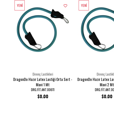
YENI
YENI
ÜRÜN
ÜRÜN
Direnç Lastikleri
Direnç Lastikl
DragonDo Hazır Latex Lastiği Orta Sert -
DragonDo Hazır Latex Las
Mavi 1 Mt
Mavi 2 Mt
DRG.FİT.ANT.00611
DRG.FİT.ANT.0
$0.00
$0.00