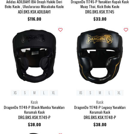
Adidas ADILBAH1 IBA Onaylı Hakiki Deri
DragonDo 11745-P Yanakları Kapalı Kask
Boks Kaskı , Uluslararası Müsabaka Kaskı
Muay Thai, Kick Boks Kaskı
ADİ.BKS.KSK.ADILBAH1
DRG.BKS.KSK.11745
$116.00
$33.00
XS
S
M
L
XL
XS
S
M
L
XL
Kask
Kask
DragonDo 11749-P Black Mamba Yanakları
DragonDo 11748-P Legacy Yanakları
Korumalı Kask
Korumalı Kask
DRG.BKS.KSK.11749-P
DRG.BKS.KSK.11748-P
$38.00
$38.00