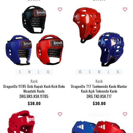
S
M
L
XL
XS
S
M
L
XL
Kask
Kask
DragonDo 11785 Üstü Kapalı Kask Kick Boks
DragonDo T17 Taekwondo Kaskı Mantar
Muaytahi Kaskı
Kask Açık Tekvando Kaskı
DRG.BKS.KSK.11785
DRG.TKD.KSK.T17
$38.00
$30.00