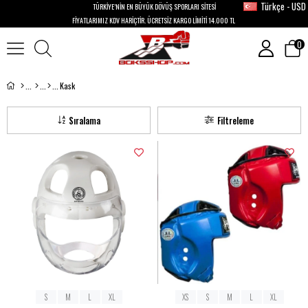
Türkçe - USD
TÜRKİYE’NİN EN BÜYÜK DÖVÜŞ SPORLARI SİTESİ
FİYATLARIMIZ KDV HARİÇTİR. ÜCRETSİZ KARGO LİMİTİ 14.000 TL
0
Kask
Sıralama
Filtreleme
S
M
L
XL
XS
S
M
L
XL