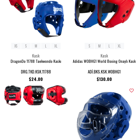
XS
S
M
L
XL
S
M
L
XL
Kask
Kask
DragonDo 11788 Taekwondo Kaskı
Adidas WOBHG1 World Boxing Onaylı Kask
DRG.TKD.KSK.11788
ADİ.BKS.KSK.WOBHG1
$24.00
$130.00