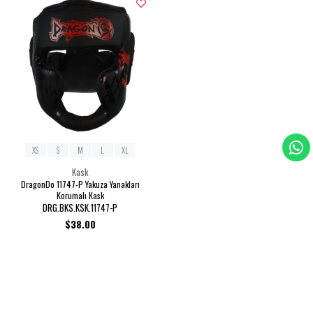
XS
S
M
L
XL
Kask
DragonDo 11747-P Yakuza Yanakları
Korumalı Kask
DRG.BKS.KSK.11747-P
$38.00