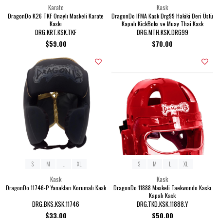
Karate
Kask
DragonDo K26 TKF Onaylı Maskeli Karate
DragonDo IFMA Kask Drg99 Hakiki Deri Üstü
Kaskı
Kapalı KickBoks ve Muay Thai Kask
DRG.KRT.KSK.TKF
DRG.MTH.KSK.DRG99
$59.00
$70.00
S
M
L
XL
S
M
L
XL
Kask
Kask
DragonDo 11746-P Yanakları Korumalı Kask
DragonDo 11888 Maskeli Taekwondo Kaskı
Kapalı Kask
DRG.BKS.KSK.11746
DRG.TKD.KSK.11888.Y
$33.00
$50.00