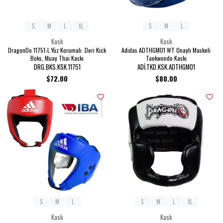
S
M
L
XL
S
M
L
Kask
Kask
DragonDo 11751-L Yüz Korumalı .Deri Kick
Adidas ADTHGM01 WT Onaylı Maskeli
Boks, Muay Thai Kaskı
Taekwondo Kaskı
DRG.BKS.KSK.11751
ADİ.TKD.KSK.ADTHGM01
$72.00
$80.00
S
M
L
S
M
L
XL
Kask
Kask