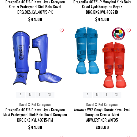
DragonDo 40715-P Kaval Ayak Koruyucu
DragonDo 40721-P Muaythai Kick Boks
Kırmızı Profesyonel Kick Boks Kaval
Kaval Ayak Koruyucu Beyaz
Koruyucu
DRG.BKS.KVL.40715-PK
DRG.BKS.KVL.40721B
$44.00
$44.00
S
M
L
XL
S
M
L
XL
Kaval & Kol Koruyucu
Kaval & Kol Koruyucu
DragonDo 40715-P Kaval Ayak Koruyucu
Arawaza WKF Onaylı Karate Kaval Ayak
Mavi Profesyonel Kick Boks Kaval Koruyucu
Koruyucu Kırmızı- Mavi
DRG.BKS.KVL.40715-PM
ARW.KRT.KOR.WKF05
$44.00
$90.00