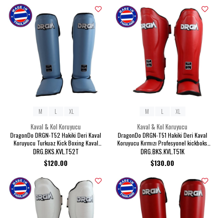
M
L
XL
M
L
XL
Kaval & Kol Koruyucu
Kaval & Kol Koruyucu
DragonDo DRGN-T52 Hakiki Deri Kaval
DragonDo DRGN-T51 Hakiki Deri Kaval
Koruyucu Turkuaz Kick Boxing Kaval
Koruyucu Kırmızı Profesyonel kickboks
Koruyucu
Kaval Koruyucu
DRG.BKS.KVL.T52T
DRG.BKS.KVL.T51K
$120.00
$130.00