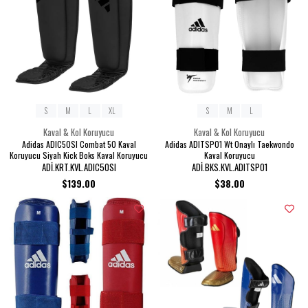
S
M
L
XL
S
M
L
Kaval & Kol Koruyucu
Kaval & Kol Koruyucu
Adidas ADIC50SI Combat 50 Kaval
Adidas ADITSP01 Wt Onaylı Taekwondo
Koruyucu Siyah Kick Boks Kaval Koruyucu
Kaval Koruyucu
ADİ.KRT.KVL.ADIC50SI
ADİ.BKS.KVL.ADITSP01
$139.00
$38.00