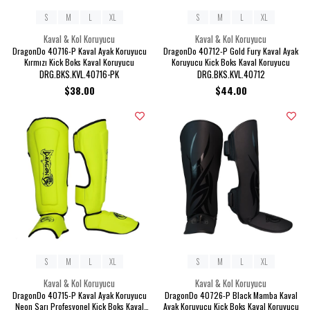
S
M
L
XL
S
M
L
XL
Kaval & Kol Koruyucu
Kaval & Kol Koruyucu
DragonDo 40716-P Kaval Ayak Koruyucu
DragonDo 40712-P Gold Fury Kaval Ayak
Kırmızı Kick Boks Kaval Koruyucu
Koruyucu Kick Boks Kaval Koruyucu
DRG.BKS.KVL.40716-PK
DRG.BKS.KVL.40712
$38.00
$44.00
S
M
L
XL
S
M
L
XL
Kaval & Kol Koruyucu
Kaval & Kol Koruyucu
DragonDo 40715-P Kaval Ayak Koruyucu
DragonDo 40726-P Black Mamba Kaval
Neon Sarı Profesyonel Kick Boks Kaval
Ayak Koruyucu Kick Boks Kaval Koruyucu