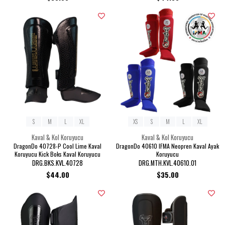
S
M
L
XL
XS
S
M
L
XL
Kaval & Kol Koruyucu
Kaval & Kol Koruyucu
DragonDo 40728-P Cool Lime Kaval
DragonDo 40610 IFMA Neopren Kaval Ayak
Koruyucu Kick Boks Kaval Koruyucu
Koruyucu
DRG.BKS.KVL.40728
DRG.MTH.KVL.40610.01
$44.00
$35.00