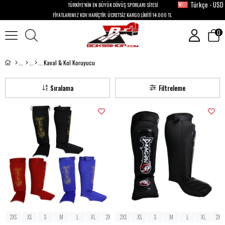
Türkçe - USD
TÜRKİYE’NİN EN BÜYÜK DÖVÜŞ SPORLARI SİTESİ
FİYATLARIMIZ KDV HARİÇTİR. ÜCRETSİZ KARGO LİMİTİ 14.000 TL
0
Kaval & Kol Koruyucu
Sıralama
Filtreleme
2XS
XS
S
M
L
XL
2XL
2XS
XS
S
M
L
XL
2XL