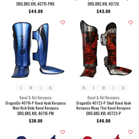
Koruyucu
DRG.BKS.KVL.40715-PNS
DRG.BKS.KVL.40726
$44.00
$43.00
S
M
L
XL
XS
S
M
L
XL
Kaval & Kol Koruyucu
Kaval & Kol Koruyucu
DragonDo 40716-P Kaval Ayak Koruyucu
DragonDo 40723-P Skull Kaval Ayak
Mavi Kick Boks Kaval Koruyucu
Koruyucu Muay Thai Kaval Koruyucu
DRG.BKS.KVL.40716-PM
DRG.BKS.KVL.40723-P
$38.00
$46.00