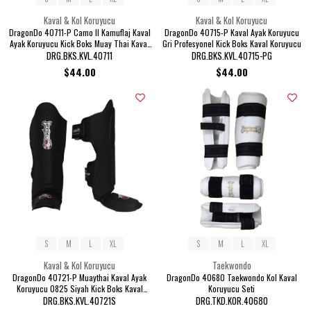
Kaval & Kol Koruyucu
Kaval & Kol Koruyucu
DragonDo 40711-P Camo II Kamuflaj Kaval
DragonDo 40715-P Kaval Ayak Koruyucu
Ayak Koruyucu Kick Boks Muay Thai Kaval
Gri Profesyonel Kick Boks Kaval Koruyucu
Koruyucu
DRG.BKS.KVL.40711
DRG.BKS.KVL.40715-PG
$44.00
$44.00
S
M
L
XL
S
M
L
XL
Kaval & Kol Koruyucu
Taekwondo
DragonDo 40721-P Muaythai Kaval Ayak
DragonDo 40680 Taekwondo Kol Kaval
Koruyucu 0825 Siyah Kick Boks Kaval
Koruyucu Seti
Koruyucu
DRG.BKS.KVL.40721S
DRG.TKD.KOR.40680