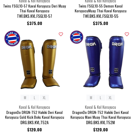
Kaval & Kol Koruyucu
Kaval & Kol Koruyucu
Twins FSGL10-57 Kaval Koruyucu Deri Muay
Twins FSGL10-55 Demon Kaval
Thai Kaval Koruyucu
KoruyucuMuay Thai Kaval Koruyucu
TWİ.BKS.KVL.FSGL10-57
TWİ.BKS.KVL.FSGL10-55
$375.00
$375.00
M
L
XL
M
L
XL
Kaval & Kol Koruyucu
Kaval & Kol Koruyucu
DragonDo DRGN-T52 Hakiki Deri Kaval
DragonDo DRGN-T52 Hakiki Deri Kaval
Koruyucu Gold Kick Boks Kaval Koruyucu
Koruyucu Mavi Muay Thai Kaval Koruyucu
DRG.BKS.KVL.T52A
DRG.BKS.KVL.T52M
$120.00
$120.00