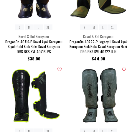
S
M
L
XL
S
M
L
XL
Kaval & Kol Koruyucu
Kaval & Kol Koruyucu
DragonDo 40716-P Kaval Ayak Koruyucu
DragonDo 40722-P Legacy II Kaval Ayak
Siyah Gold Kick Boks Kaval Koruyucu
Koruyucu Kick Boks Kaval Koruyucu Haki
DRG.BKS.KVL.40716-PS
DRG.BKS.KVL.40722-II-H
$38.00
$44.00
S
M
L
XL
S
M
L
XL