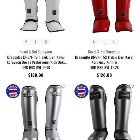
M
L
XL
M
L
XL
Kaval & Kol Koruyucu
Kaval & Kol Koruyucu
DragonDo DRGN-T51 Hakiki Deri Kaval
DragonDo DRGN-T52 Hakiki Deri Kaval
Koruyucu Beyaz Profesyonel Kick Boks
Koruyucu Kırmızı
Kaval Koruyucu
DRG.BKS.KVL.T51B
DRG.BKS.KVL.T52K
$130.00
$120.00