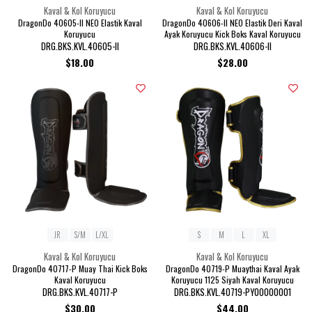
Kaval & Kol Koruyucu
Kaval & Kol Koruyucu
DragonDo 40605-II NEO Elastik Kaval
DragonDo 40606-II NEO Elastik Deri Kaval
Koruyucu
Ayak Koruyucu Kick Boks Kaval Koruyucu
DRG.BKS.KVL.40605-II
DRG.BKS.KVL.40606-II
$18.00
$28.00
JR
S/M
L/XL
S
M
L
XL
Kaval & Kol Koruyucu
Kaval & Kol Koruyucu
DragonDo 40717-P Muay Thai Kick Boks
DragonDo 40719-P Muaythai Kaval Ayak
Kaval Koruyucu
Koruyucu 1125 Siyah Kaval Koruyucu
DRG.BKS.KVL.40717-P
DRG.BKS.KVL.40719-PY00000001
$30.00
$44.00