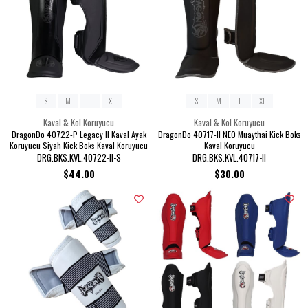
S
M
L
XL
S
M
L
XL
Kaval & Kol Koruyucu
Kaval & Kol Koruyucu
DragonDo 40722-P Legacy II Kaval Ayak
DragonDo 40717-II NEO Muaythai Kick Boks
Koruyucu Siyah Kick Boks Kaval Koruyucu
Kaval Koruyucu
DRG.BKS.KVL.40722-II-S
DRG.BKS.KVL.40717-II
$44.00
$30.00