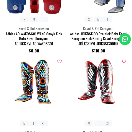
S
M
L
S
M
L
Kaval & Kol Koruyucu
Kaval & Kol Koruyucu
Adidas ADIWAKOSG01 WAKO Onaylı Kick
Adidas ADIKBSI300 Pro Kick Boks Kaval
Boks Kaval Koruyucu
Koruyucu Kick Boxing Kaval Koruyucu
ADİ.KCK.KVL.ADIWAKOSG01
ADİ.KCK.KVL.ADIKBSI300MK
$0.00
$110.00
M
L
XL
M
L
XL