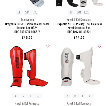
JR
S/M
L/XL
JR
S/M
L/XL
Taekwondo
Kaval & Kol Koruyucu
DragonDo 40681 Taekwondo Kol Kaval
DragonDo 40721-P Muay Thai Kick Boks
Koruma Seti 0324
Kaval Koruyucu Seti
DRG.TKD.KOR.40681Y
DRG.BKS.KVL.40721
$40.00
$44.00
S
M
L
XL
S
M
L
XL
Kaval & Kol Koruyucu
Kaval & Kol Koruyucu