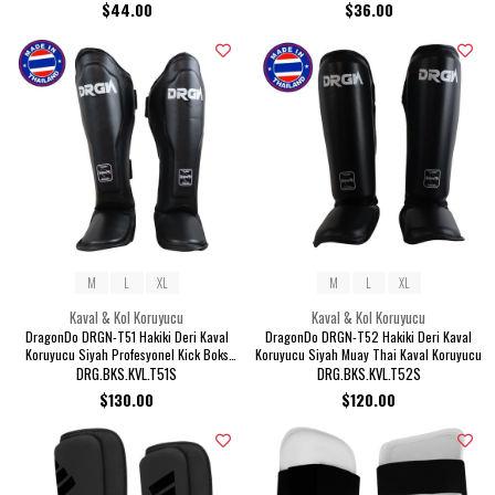
$44.00
$36.00
M
L
XL
M
L
XL
Kaval & Kol Koruyucu
Kaval & Kol Koruyucu
DragonDo DRGN-T51 Hakiki Deri Kaval
DragonDo DRGN-T52 Hakiki Deri Kaval
Koruyucu Siyah Profesyonel Kick Boks
Koruyucu Siyah Muay Thai Kaval Koruyucu
Kaval Koruyucu
DRG.BKS.KVL.T51S
DRG.BKS.KVL.T52S
$130.00
$120.00