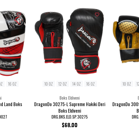
OZ
16 OZ
10 OZ
12 OZ
14 OZ
16 OZ
10 OZ
1
i
Boks Eldiveni
d Land Boks
DragonDo 30275-L Supreme Hakiki Deri
DragonDo 3009
Boks Eldiveni
B
0027
DRG.BKS.ELD.SP.30275
DRG
$68.00