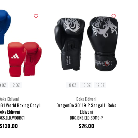
0 OZ
12 OZ
8 OZ
10 OZ
12 OZ
Boks Eldiveni
Boks Eldiveni
G1 World Boxing Onaylı
DragonDo 30119-P Sangal II Boks
oks Eldiveni
Eldiveni
BKS.ELD.WOBBG1
DRG.BKS.ELD.30119-P
$130.00
$26.00