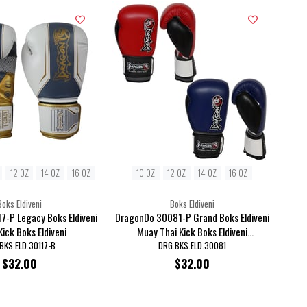
12 OZ
14 OZ
16 OZ
10 OZ
12 OZ
14 OZ
16 OZ
Boks Eldiveni
Boks Eldiveni
7-P Legacy Boks Eldiveni
DragonDo 30081-P Grand Boks Eldiveni
ick Boks Eldiveni
Muay Thai Kick Boks Eldiveni
DRG.BKS.ELD.30081
BKS.ELD.30117-B
DRG.BKS.ELD.30081
$32.00
$32.00