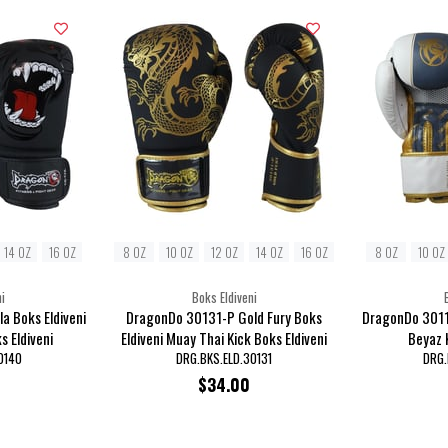
14 OZ
16 OZ
8 OZ
10 OZ
12 OZ
14 OZ
16 OZ
8 OZ
10 OZ
i
Boks Eldiveni
a Boks Eldiveni
DragonDo 30131-P Gold Fury Boks
DragonDo 3011
s Eldiveni
Eldiveni Muay Thai Kick Boks Eldiveni
Beyaz K
0140
DRG.BKS.ELD.30131
DRG.
$34.00