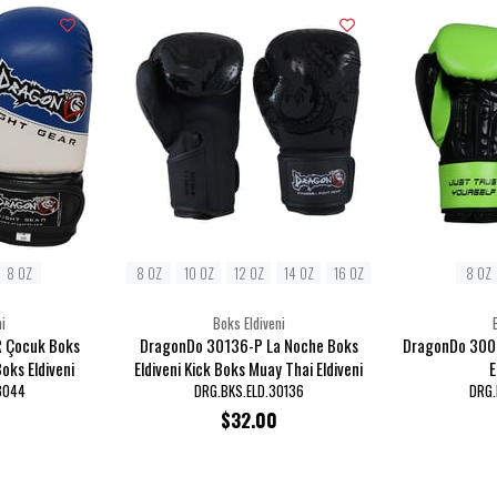
8 OZ
8 OZ
10 OZ
12 OZ
14 OZ
16 OZ
8 OZ
i
Boks Eldiveni
 Çocuk Boks
DragonDo 30136-P La Noche Boks
DragonDo 3009
Boks Eldiveni
Eldiveni Kick Boks Muay Thai Eldiveni
E
3044
DRG.BKS.ELD.30136
DRG.
$32.00