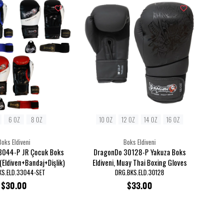
6 OZ
8 OZ
10 OZ
12 OZ
14 OZ
16 OZ
Boks Eldiveni
Boks Eldiveni
3044-P JR Çocuk Boks
DragonDo 30128-P Yakuza Boks
 (Eldiven+Bandaj+Dişlik)
Eldiveni, Muay Thai Boxing Gloves
KS.ELD.33044-SET
DRG.BKS.ELD.30128
$30.00
$33.00