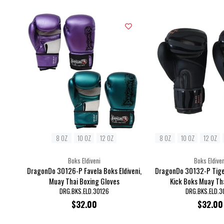
8 OZ
10 OZ
12 OZ
8 OZ
10 OZ
12 OZ
Boks Eldiveni
Boks Eldiven
DragonDo 30126-P Favela Boks Eldiveni,
DragonDo 30132-P Tiger
Muay Thai Boxing Gloves
Kick Boks Muay Tha
DRG.BKS.ELD.30126
DRG.BKS.ELD.3
$32.00
$32.00