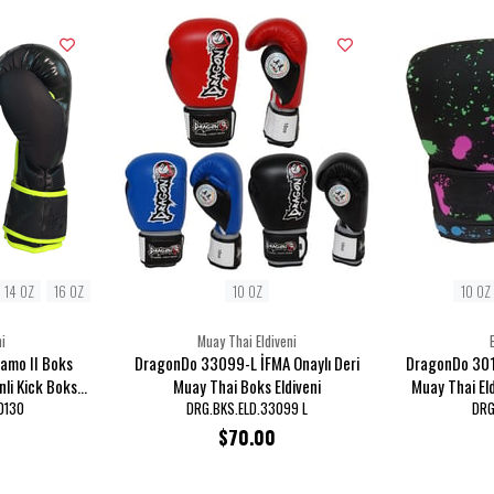
14 OZ
16 OZ
10 OZ
10 OZ
i
Muay Thai Eldiveni
amo II Boks
DragonDo 33099-L İFMA Onaylı Deri
DragonDo 3011
nli Kick Boks
Muay Thai Boks Eldiveni
Muay Thai Eld
veni
0130
DRG.BKS.ELD.33099 L
DRG
$70.00