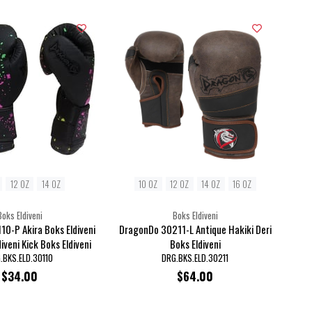
12 OZ
14 OZ
10 OZ
12 OZ
14 OZ
16 OZ
Boks Eldiveni
Boks Eldiveni
0-P Akira Boks Eldiveni
DragonDo 30211-L Antique Hakiki Deri
iveni Kick Boks Eldiveni
Boks Eldiveni
.BKS.ELD.30110
DRG.BKS.ELD.30211
$34.00
$64.00