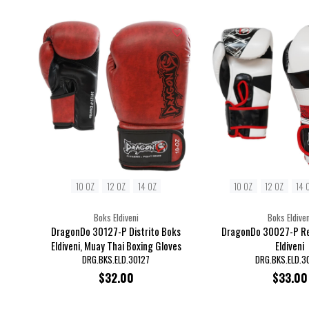
10 OZ
12 OZ
14 OZ
10 OZ
12 OZ
14 
Boks Eldiveni
Boks Eldiven
DragonDo 30127-P Distrito Boks
DragonDo 30027-P Re
Eldiveni, Muay Thai Boxing Gloves
Eldiveni
DRG.BKS.ELD.30127
DRG.BKS.ELD.3
$32.00
$33.00