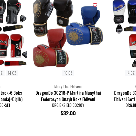
OZ
14 OZ
10 OZ
4 OZ
i
Muay Thai Eldiveni
tack-6 Boks
DragonDo 30218-P Martina Muaythai
DragonDo 3
Bandaj+Dişlik)
Federasyon Onaylı Boks Eldiveni
Eldiveni Seti
96-SET
DRG.BKS.ELD.30218Y
DRG.B
$32.00