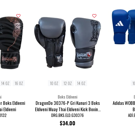
14 OZ
16 OZ
10 OZ
12 OZ
14 OZ
1
i
Boks Eldiveni
 Boks Eldiveni
DragonDo 30376-P Gri Kunuri 3 Boks
Adidas WOBB
i Eldiveni
Eldiveni Muay Thai Eldiveni Kick Boxing
B
Eldiveni
0132
DRG.BKS.ELD.G30376
ADİ.
$34.00