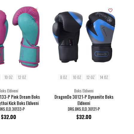
10 OZ
12 OZ
8 OZ
10 OZ
12 OZ
14 OZ
Boks Eldiveni
Boks Eldiveni
133-P Pink Dream Boks
DragonDo 30121-P Dynamite Boks
ythai Kick Boks Eldiveni
Eldiveni
BKS.ELD.30133-P
DRG.BKS.ELD.30121-P
$32.00
$32.00