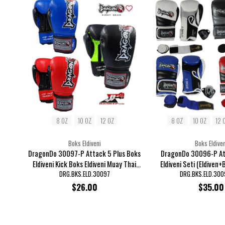
8 OZ
10 OZ
12 OZ
8 OZ
10 OZ
12 
Boks Eldiveni
Boks Eldiven
DragonDo 30097-P Attack 5 Plus Boks
DragonDo 30096-P At
Eldiveni Kick Boks Eldiveni Muay Thai
Eldiveni Seti (Eldiven+
Eldiveni
DRG.BKS.ELD.30097
DRG.BKS.ELD.300
$26.00
$35.00