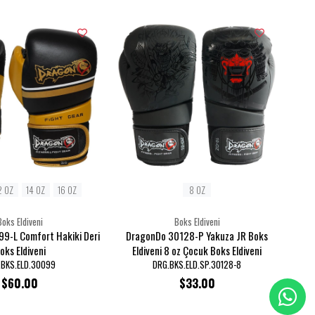
2 OZ
14 OZ
16 OZ
8 OZ
Boks Eldiveni
Boks Eldiveni
9-L Comfort Hakiki Deri
DragonDo 30128-P Yakuza JR Boks
oks Eldiveni
Eldiveni 8 oz Çocuk Boks Eldiveni
.BKS.ELD.30099
DRG.BKS.ELD.SP.30128-8
$60.00
$33.00