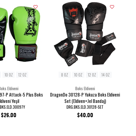
10 OZ
12 OZ
8 OZ
10 OZ
12 OZ
14 OZ
Boks Eldiveni
Boks Eldiveni
7-P Attack-5 Plus Boks
DragonDo 30128-P Yakuza Boks Eldiveni
ldiveni Yeşil
Set (Eldiven+Jel Bandaj)
BKS.ELD.30097Y
DRG.BKS.ELD.30128-SET
$26.00
$40.00