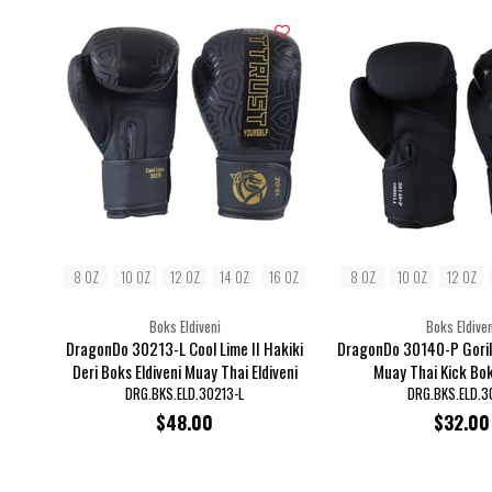
8 OZ
10 OZ
12 OZ
14 OZ
16 OZ
8 OZ
10 OZ
12 OZ
Boks Eldiveni
Boks Eldiven
DragonDo 30213-L Cool Lime II Hakiki
DragonDo 30140-P Gorill
Deri Boks Eldiveni Muay Thai Eldiveni
Muay Thai Kick Bok
DRG.BKS.ELD.30213-L
DRG.BKS.ELD.3
$48.00
$32.00