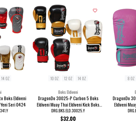
14 OZ
10 OZ
12 OZ
14 OZ
8 OZ
i
Boks Eldiveni
 Boks Eldiveni
DragonDo 30025-P Carbon 5 Boks
DragonDo 30
 Yeni Seri 0424
Eldiveni Muay Thai Eldiveni Kick Boks
Eldiveni Mua
Eldiveni 0424
341.Y
DRG.BKS.ELD.30025.Y
DRG.
$32.00