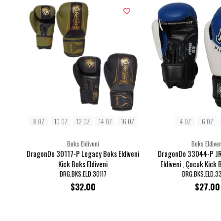
8 OZ
10 OZ
12 OZ
14 OZ
16 OZ
4 OZ
6 OZ
Boks Eldiveni
Boks Eldiven
DragonDo 30117-P Legacy Boks Eldiveni
DragonDo 33044-P JR
Kick Boks Eldiveni
Eldiveni , Çocuk Kick 
DRG.BKS.ELD.30117
DRG.BKS.ELD.3
$32.00
$27.00