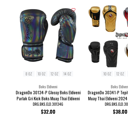
8 OZ
10 OZ
12 OZ
14 OZ
10 OZ
12 OZ
Boks Eldiveni
Boks Eldiven
DragonDo 30134-P Glossy Boks Eldiveni
DragonDo 30341-P Tepito
Parlak Gri Kick Boks Muay Thai Eldiveni
Muay Thai Eldiveni 2024
DRG.BKS.ELD.30134G
DRG.BKS.ELD.30
$32.00
$38.00