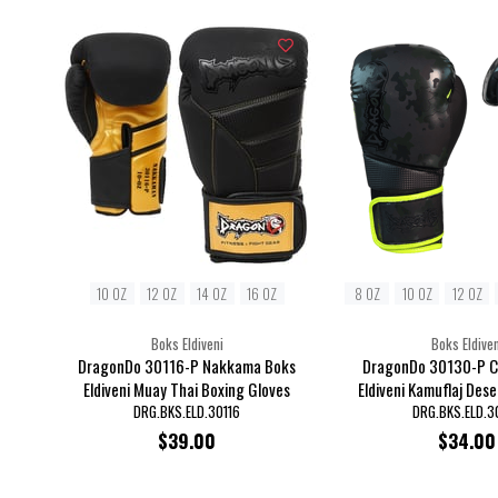
10 OZ
12 OZ
14 OZ
16 OZ
8 OZ
10 OZ
12 OZ
Boks Eldiveni
Boks Eldiven
DragonDo 30116-P Nakkama Boks
DragonDo 30130-P C
Eldiveni Muay Thai Boxing Gloves
Eldiveni Kamuflaj Dese
Muaythai Eldi
DRG.BKS.ELD.30116
DRG.BKS.ELD.3
$39.00
$34.00