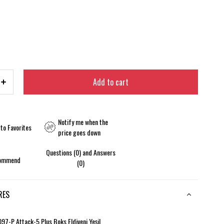
Notify me when the
to Favorites
price goes down
Questions (0) and Answers
ommend
(0)
RES
7-P Attack-5 Plus Boks Eldiveni Yeşil