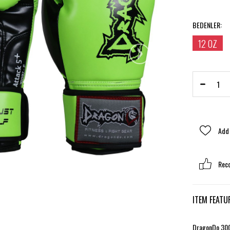
BEDENLER
:
›
12 OZ
Add 
Rec
ITEM FEATU
DragonDo 3009