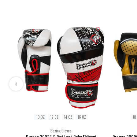
10 OZ
12 OZ
14 OZ
16 OZ
10
Boxing Gloves
Dragon 30027-P Red Land Boks Eldiveni
Dragon 30099-