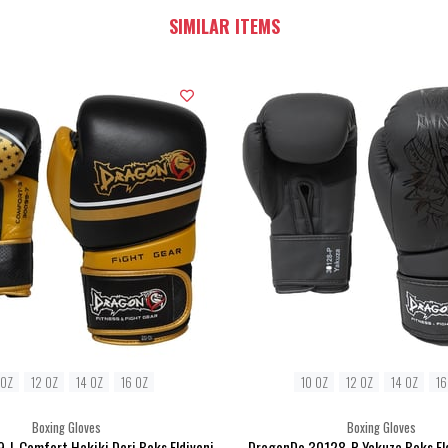
SIMILAR ITEMS
 OZ
12 OZ
14 OZ
16 OZ
10 OZ
12 OZ
14 OZ
16
Boxing Gloves
Boxing Gloves
L Comfort Hakiki Deri Boks Eldiveni
DragonDo 30128-P Yakuza Boks Eld