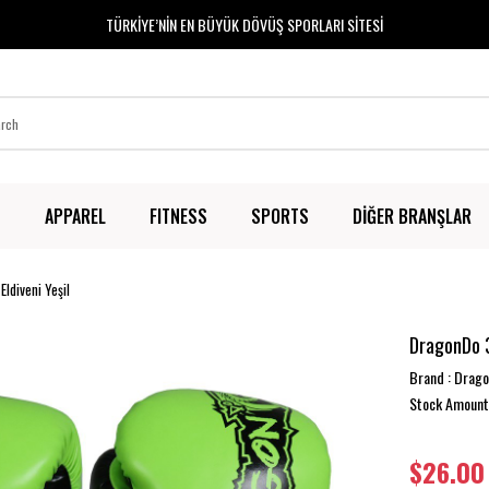
TÜRKİYE’NİN EN BÜYÜK DÖVÜŞ SPORLARI SİTESİ
T
APPAREL
FITNESS
SPORTS
DİĞER BRANŞLAR
ldiveni Yeşil
DragonDo 3
Brand
:
Drag
Stock Amount
$26.00