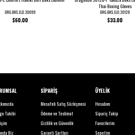
Thai Boxing Gloves
DRG.BKS.ELD.30099
DRG.BKS.ELD.30128
$60.00
$33.00
RUMSAL
SİPARİŞ
ÜYELİK
kımızda
Mesafeli Satış Sözleşmesi
Hesabım
go Takibi
Ödeme ve Teslimat
Sipariş Takip
tişim
Gizlilik ve Güvenlik
Favorilerim
ında Biz
Garanti Şartları
Sepetim