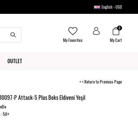
English - USD
0
My Favorites
My Cart
OUTLET
< < Return to Previous Page
0097-P Attack-5 Plus Boks Eldiveni Yeşil
onDo
: