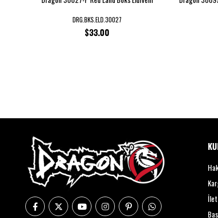
DRG.BKS.ELD.30027
$33.00
KU
Hak
Kar
İle
Bas