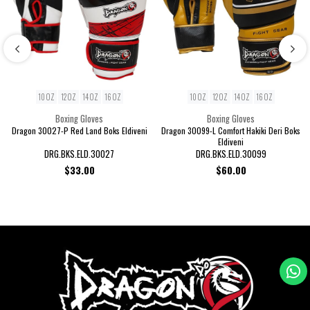
10 OZ
12 OZ
14 OZ
16 OZ
10 OZ
12 OZ
14 OZ
16 OZ
Boxing Gloves
Boxing Gloves
Dragon 30027-P Red Land Boks Eldiveni
Dragon 30099-L Comfort Hakiki Deri Boks
Eldiveni
DRG.BKS.ELD.30027
DRG.BKS.ELD.30099
$33.00
$60.00