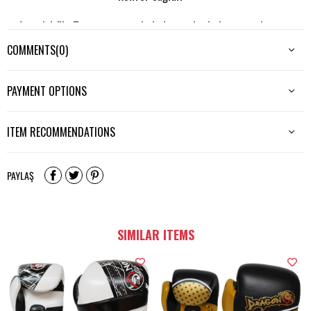
Avuç içi file Tasarımı sayesinde hava alır, koku ve terleme
sorularını ortadan kaldırır.
COMMENTS
(0)
Bilek kısmı cırtlıdır.
PAYMENT OPTIONS
Darbe emiş gücü yüksek, kalıbı el anotomisine uygundur.
ITEM RECOMMENDATIONS
Dış yüzeyi dayanıklı PU dur.
8 ozdur.
Çocuklar için tercih edilebilir
PAYLAŞ
SIMILAR ITEMS