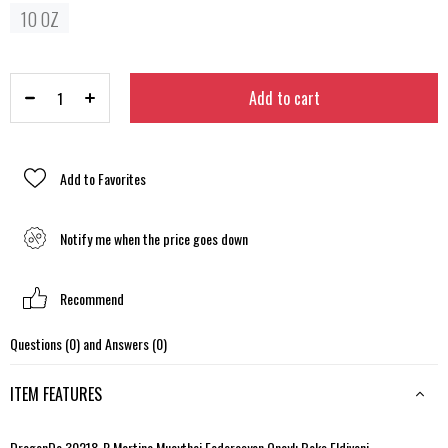
10 OZ
Add to Favorites
Notify me when the price goes down
Recommend
Questions (0) and Answers (0)
ITEM FEATURES
DragonDo 30218-P Martina Muaythai Federasyon Onaylı Boks Eldiveni