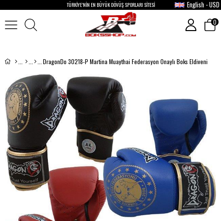
English - USD
TÜRKİYE’NİN EN BÜYÜK DÖVÜŞ SPORLARI SİTESİ
0
DragonDo 30218-P Martina Muaythai Federasyon Onaylı Boks Eldiveni