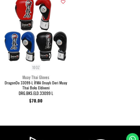
10 OZ
Muay Thai Gloves
DragonDo 33099-L İFMA Onaylı Deri Muay
Thai Boks Eldiveni
DRG.BKS.ELD.33099 L
$70.00