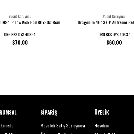
Vücut Koruyucu
Vücut Koruyucu
0984-P Low Kıck Pad 80x30x18cm
DragonDo 40437-P Antrenör Bel
DRG.BKS.DYS.40984
DRG.BKS.DYS.40437
$70.00
$60.00
RUMSAL
SİPARİŞ
ÜYELİK
kımızda
Mesafeli Satış Sözleşmesi
Hesabım