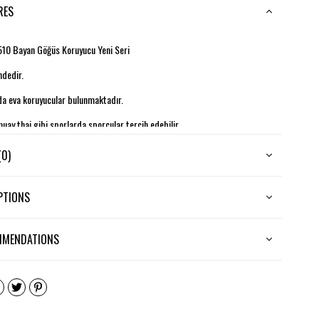
RES
10 Bayan Göğüs Koruyucu Yeni Seri
ndedir.
a eva koruyucular bulunmaktadır.
uay thai gibi sporlarda sporcular tercih edebilir.
(0)
PTIONS
MMENDATIONS