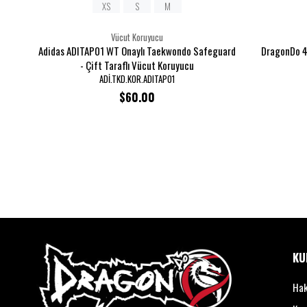
XS
S
M
Vücut Koruyucu
Adidas ADITAP01 WT Onaylı Taekwondo Safeguard
DragonDo 4
- Çift Taraflı Vücut Koruyucu
ADİ.TKD.KOR.ADITAP01
$60.00
KU
Hak