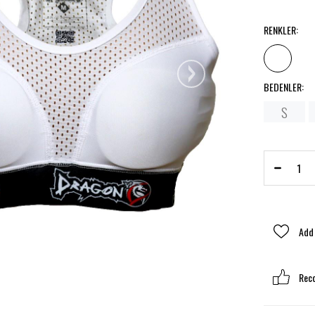
RENKLER
:
›
BEDENLER
:
S
Add 
Rec