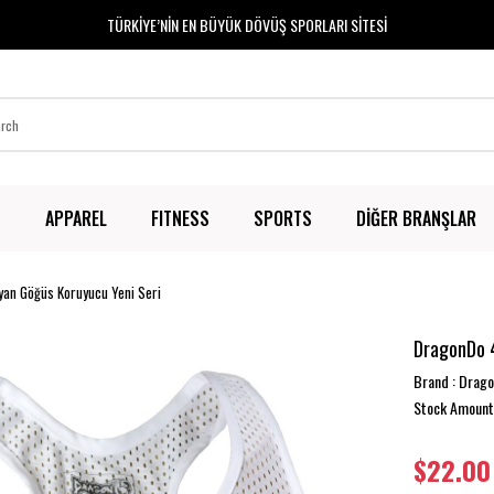
TÜRKİYE’NİN EN BÜYÜK DÖVÜŞ SPORLARI SİTESİ
T
APPAREL
FITNESS
SPORTS
DİĞER BRANŞLAR
an Göğüs Koruyucu Yeni Seri
DragonDo 
Brand
:
Drag
Stock Amount
$22.00