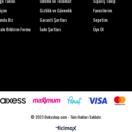
go Takibi
Ödeme ve Teslimat
Sipariş Takip
tişim
Gizlilik ve Güvenlik
Favorilerim
ında Biz
Garanti Şartları
Sepetim
ale Bildirim Formu
İade Şartları
Üye Ol
© 2023 Boksshop.com - Tüm Hakları Saklıdır.