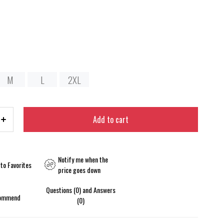
M
L
2XL
Notify me when the
to Favorites
price goes down
Questions (0) and Answers
ommend
(0)