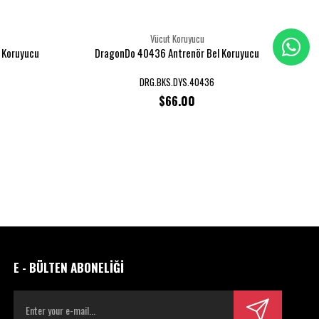
Vücut Koruyucu
 Koruyucu
DragonDo 40436 Antrenör Bel Koruyucu
Dr
DRG.BKS.DYS.40436
$66.00
E - BÜLTEN ABONELİĞİ