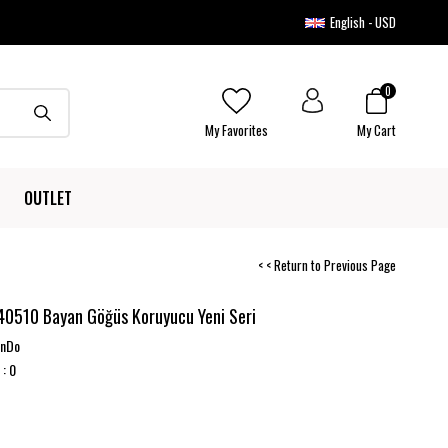
English - USD
0
My Favorites
My Cart
OUTLET
< < Return to Previous Page
40510 Bayan Göğüs Koruyucu Yeni Seri
onDo
:
0