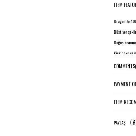
ITEM FEATU
DragonDo 405
Büstiyer şekli
Göğüs kısmınd
Kick boks ve m
COMMENTS
PAYMENT O
ITEM RECO
PAYLAŞ