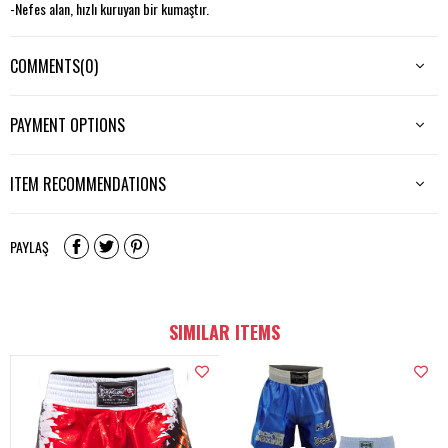
-Nefes alan, hızlı kuruyan bir kumaştır.
-Dijital baskı tekniği ile üretildiği için renklerde atma, soyulma yapmaz.
COMMENTS
(0)
-Sporcuların konforu için yan yırtmaçları vardır.
-Makinede 30 derecede yıkaması tavsiye edilir.
PAYMENT OPTIONS
ITEM RECOMMENDATIONS
PAYLAŞ
SIMILAR ITEMS