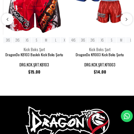
3XS
2XS
XS
S
M
L
XL
4XS
2XL
3XS
3XL
2XS
XS
S
M
L
Kick Boks Şort
Kick Boks Şort
DragonDo KB103 Baskılı Kick Boks Şortu
DragonDo Kf1003 Kick Boks Şortu
DRG.KCK.ŞRT.KB103
DRG.KCK.ŞRT.KF1003
$15.00
$14.00