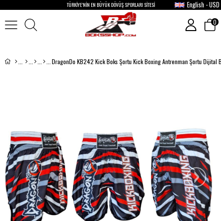
English - USD
TÜRKİYE’NİN EN BÜYÜK DÖVÜŞ SPORLARI SİTESİ
0
›