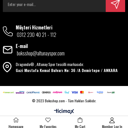
Müşteri Hizmetleri
0312 230 40 21 - 112
E-mail
boksshop@altunayspor.com
Dragondo® , Altunay Spor tescilli markasıdır.
Gazi Mustafa Kemal Bulvarı No: 36 /A Demirtepe / ANKARA
© 2023 Boksshop.com - Tüm Hakları Saklıdır.
Homepage
My Favorites
My Cart
Member Log In