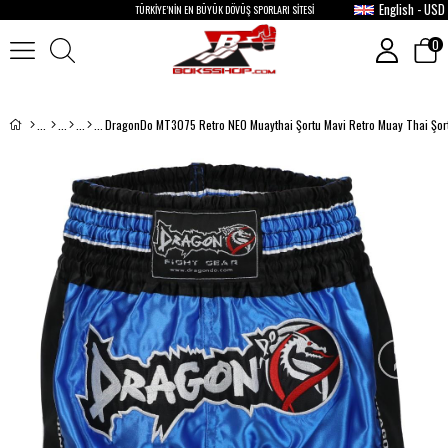
English - USD
TÜRKİYE’NİN EN BÜYÜK DÖVÜŞ SPORLARI SİTESİ
0
DragonDo MT3075 Retro NEO Muaythai Şortu Mavi Retro Muay Thai Şor
›