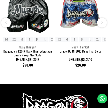
3XS
2XS
XS
S
M
L
XL
2XS
2XL
XS
3XL
S
M
L
XL
2XL
Muay Thai Şort
Muay Thai Şort
DragonDo MT2017 Muay Thai Federasyon
DragonDo MT3010 Muay Thai Şortu
Onaylı Nakışlı Maç Şortu
DRG.MTH.ŞRT.2017
DRG.MTH.ŞRT.3010
$30.00
$26.00