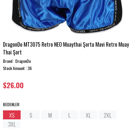
DragonDo MT3075 Retro NEO Muaythai Şortu Mavi Retro Muay
Thai Şort
Brand
:
DragonDo
Stock Amount
:
36
$26.00
BEDENLER
:
XS
S
M
L
XL
2XL
3XL