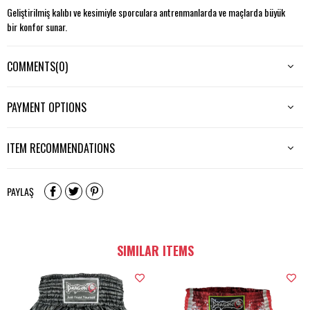
Geliştirilmiş kalıbı ve kesimiyle sporculara antrenmanlarda ve maçlarda büyük
bir konfor sunar.
Parlak saten kumaştan üretilmiştir.
COMMENTS
(0)
Yan yırtmaçları hareket kolaylığı sağlar.
Hafiftir ve çabuk kurur.
PAYMENT OPTIONS
ITEM RECOMMENDATIONS
PAYLAŞ
SIMILAR ITEMS