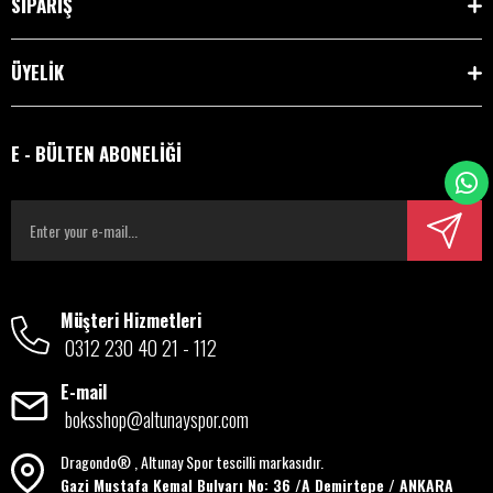
SİPARİŞ
ÜYELİK
E - BÜLTEN ABONELİĞİ
Müşteri Hizmetleri
0312 230 40 21 - 112
E-mail
boksshop@altunayspor.com
Dragondo® , Altunay Spor tescilli markasıdır.
Gazi Mustafa Kemal Bulvarı No: 36 /A Demirtepe / ANKARA