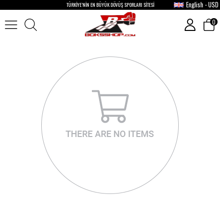
English - USD
TÜRKİYE’NİN EN BÜYÜK DÖVÜŞ SPORLARI SİTESİ
0