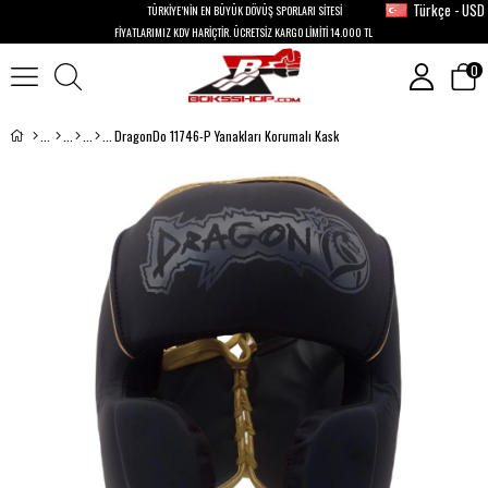
Türkçe - USD
TÜRKİYE’NİN EN BÜYÜK DÖVÜŞ SPORLARI SİTESİ
FİYATLARIMIZ KDV HARİÇTİR. ÜCRETSİZ KARGO LİMİTİ 14.000 TL
0
DragonDo 11746-P Yanakları Korumalı Kask
›