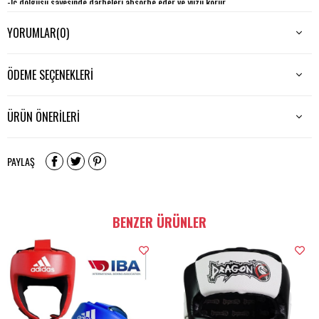
-İç dolgusu sayesinde darbeleri absorbe eder ve yüzü korur.
-İpli tasarımı ile rahatlıkla ayarlanabilir.
YORUMLAR
(0)
-Kafa ve yüz bölgesinde koruma sağlar.
ÖDEME SEÇENEKLERI
ÜRÜN ÖNERILERI
PAYLAŞ
BENZER ÜRÜNLER