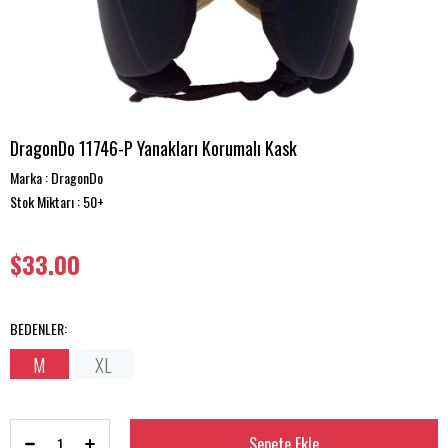
DragonDo 11746-P Yanakları Korumalı Kask
Marka
:
DragonDo
Stok Miktarı
:
$33.00
BEDENLER
:
M
XL