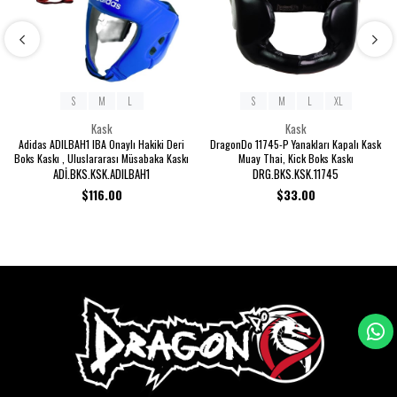
S
M
L
S
M
L
XL
Kask
Kask
Adidas ADILBAH1 IBA Onaylı Hakiki Deri
DragonDo 11745-P Yanakları Kapalı Kask
Boks Kaskı , Uluslararası Müsabaka Kaskı
Muay Thai, Kick Boks Kaskı
ADİ.BKS.KSK.ADILBAH1
DRG.BKS.KSK.11745
$116.00
$33.00