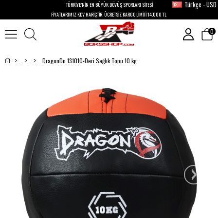
Türkçe - USD
TÜRKİYE’NİN EN BÜYÜK DÖVÜŞ SPORLARI SİTESİ
FİYATLARIMIZ KDV HARİÇTİR. ÜCRETSİZ KARGO LİMİTİ 14.000 TL
0
DragonDo 131010-Deri Sağlık Topu 10 kg
›