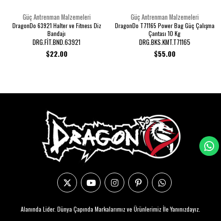
Güç Antrenman Malzemeleri
Güç Antrenman Malzemeleri
DragonDo 63921 Halter ve Fitness Diz
DragonDo T71165 Power Bag Güç Çalışma
Bandajı
Çantası 10 Kg
DRG.FİT.BND.63921
DRG.BKS.KMT.T71165
$22.00
$55.00
Alanında Lider. Dünya Çapında Markalarımız ve Ürünlerimiz İle Yanınızdayız.