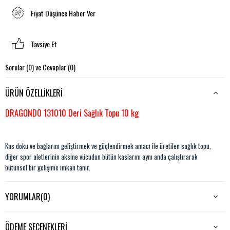
Fiyat Düşünce Haber Ver
Tavsiye Et
Sorular (0) ve Cevaplar (0)
ÜRÜN ÖZELLIKLERI
DRAGONDO 131010 Deri Sağlık Topu 10 kg
Kas doku ve bağlarını geliştirmek ve güçlendirmek amacı ile üretilen sağlık topu,
diğer spor aletlerinin aksine vücudun bütün kaslarını aynı anda çalıştırarak
bütünsel bir gelişime imkan tanır.
Kişi sağlık topunu elleriyle kavrayarak, farklı yönlerde hareket ettirmek suretiyle
daha güçlü kollar ve bacaklar elde edebilir.
YORUMLAR
(0)
Vücudun yapısına dikkat edilerek sağlık topu ile yapılan hareketler kalple ve kan
dolaşımı ilişkili olan kardiyovasküler sistemi güçlendirir.
ÖDEME SEÇENEKLERI