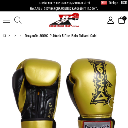
Türkçe - USD
TÜRKİYE’NİN EN BÜYÜK DÖVÜŞ SPORLARI SİTESİ
FİYATLARIMIZ KDV HARİÇTİR. ÜCRETSİZ KARGO LİMİTİ 14.000 TL
0
DragonDo 30097-P Attack-5 Plus Boks Eldiveni Gold
›