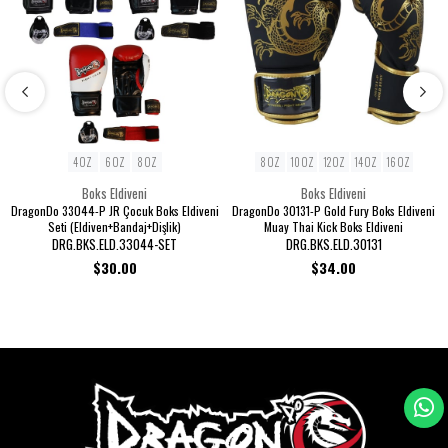
4 OZ
6 OZ
8 OZ
8 OZ
10 OZ
12 OZ
14 OZ
16 OZ
Boks Eldiveni
Boks Eldiveni
DragonDo 33044-P JR Çocuk Boks Eldiveni
DragonDo 30131-P Gold Fury Boks Eldiveni
Seti (Eldiven+Bandaj+Dişlik)
Muay Thai Kick Boks Eldiveni
DRG.BKS.ELD.33044-SET
DRG.BKS.ELD.30131
$30.00
$34.00