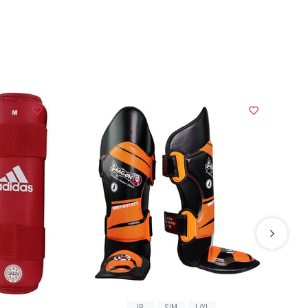
JR
S/M
L/XL