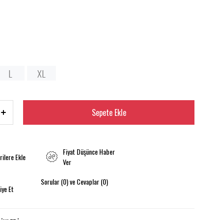
L
XL
Fiyat Düşünce Haber
rilere Ekle
Ver
Sorular (0) ve Cevaplar (0)
iye Et