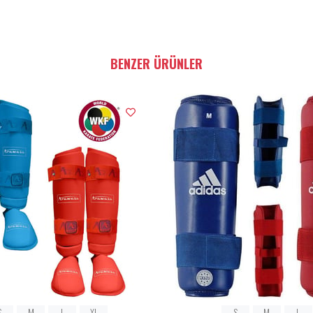
BENZER ÜRÜNLER
S
M
L
XL
S
M
L