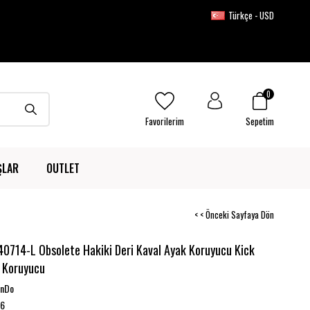
Türkçe - USD
0
Favorilerim
Sepetim
ŞLAR
OUTLET
< < Önceki Sayfaya Dön
0714-L Obsolete Hakiki Deri Kaval Ayak Koruyucu Kick
 Koruyucu
onDo
6