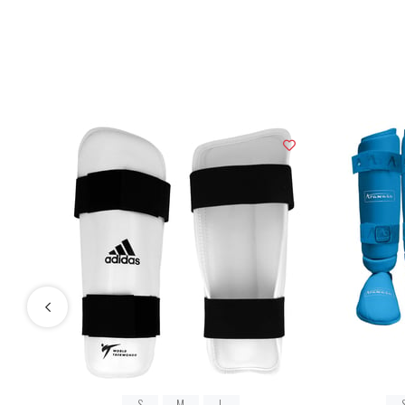
S
M
L