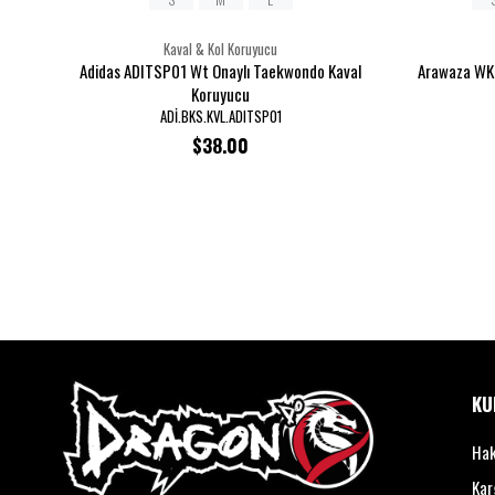
Kaval & Kol Koruyucu
Adidas ADITSP01 Wt Onaylı Taekwondo Kaval
Arawaza WKF
Koruyucu
ADİ.BKS.KVL.ADITSP01
$38.00
KU
Hak
Kar