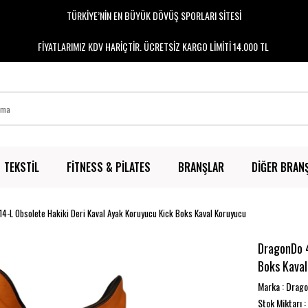
TÜRKİYE’NİN EN BÜYÜK DÖVÜŞ SPORLARI SİTESİ
FİYATLARIMIZ KDV HARİÇTİR. ÜCRETSİZ KARGO LİMİTİ 14.000 TL
TEKSTİL
FİTNESS & PİLATES
BRANŞLAR
DİĞER BRAN
4-L Obsolete Hakiki Deri Kaval Ayak Koruyucu Kick Boks Kaval Koruyucu
DragonDo 4
Boks Kaval
Marka
:
Drag
Stok Miktarı
: