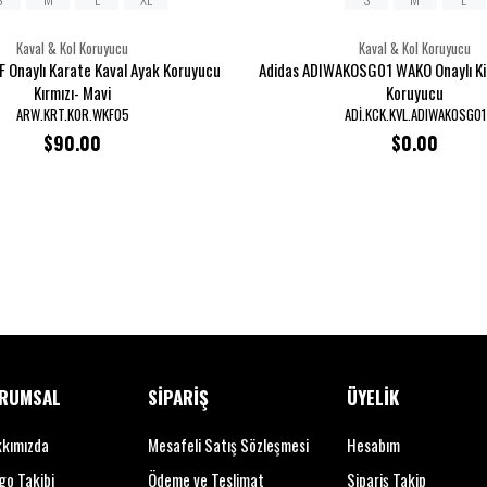
Kaval & Kol Koruyucu
Kaval & Kol Koruyucu
 Onaylı Karate Kaval Ayak Koruyucu
Adidas ADIWAKOSG01 WAKO Onaylı Ki
Kırmızı- Mavi
Koruyucu
ARW.KRT.KOR.WKF05
ADİ.KCK.KVL.ADIWAKOSG01
$90.00
$0.00
RUMSAL
SİPARİŞ
ÜYELİK
kımızda
Mesafeli Satış Sözleşmesi
Hesabım
go Takibi
Ödeme ve Teslimat
Sipariş Takip