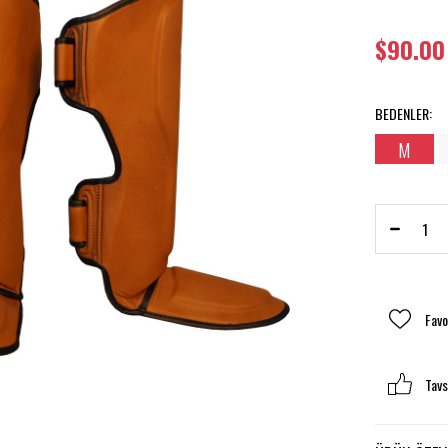
$90.00
BEDENLER
:
›
M
Favo
Tavs