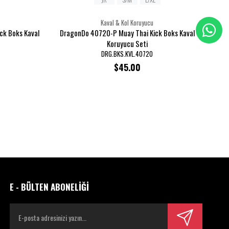
Kaval & Kol Koruyucu
ck Boks Kaval
DragonDo 40720-P Muay Thai Kick Boks Kaval
Dr
Koruyucu Seti
DRG.BKS.KVL.40720
$45.00
E - BÜLTEN ABONELİĞİ