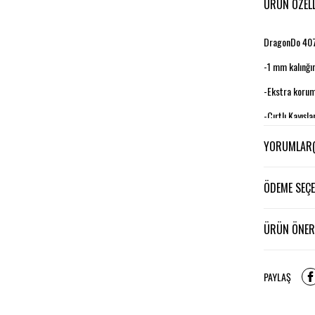
ÜRÜN ÖZELL
DragonDo 4071
-1 mm kalınğın
-Ekstra koruma
-Cırtlı Kayışla
YORUMLAR
ÖDEME SEÇE
ÜRÜN ÖNERI
PAYLAŞ