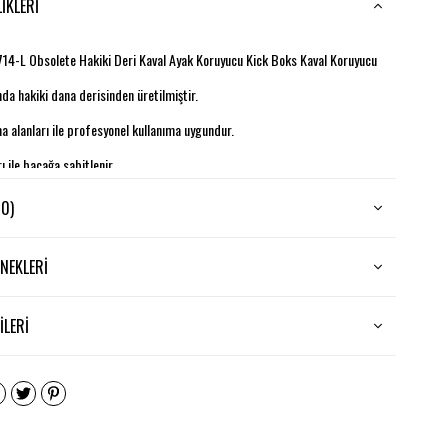
IKLERI
4-L Obsolete Hakiki Deri Kaval Ayak Koruyucu Kick Boks Kaval Koruyucu
da hakiki dana derisinden üretilmiştir.
 alanları ile profesyonel kullanıma uygundur.
rı ile bacağa sabitlenir.
(0)
NEKLERI
LERI