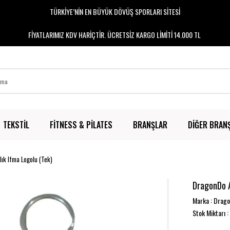
TÜRKİYE’NİN EN BÜYÜK DÖVÜŞ SPORLARI SİTESİ
FİYATLARIMIZ KDV HARİÇTİR. ÜCRETSİZ KARGO LİMİTİ 14.000 TL
TEKSTİL
FİTNESS & PİLATES
BRANŞLAR
DİĞER BRAN
ık Ifma Logolu (Tek)
DragonDo A
Marka
:
Drag
Stok Miktarı
: