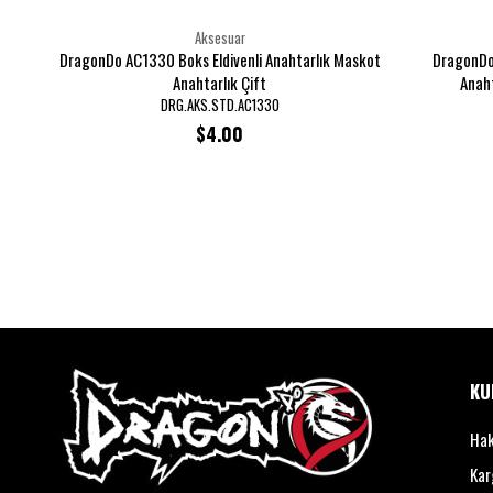
Aksesuar
DragonDo AC1330 Boks Eldivenli Anahtarlık Maskot
DragonDo 
Anahtarlık Çift
Anaht
DRG.AKS.STD.AC1330
$4.00
KU
Hak
Kar