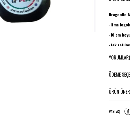
DragonDo AC
-ifma logol
-10 cm boy
-tek satılm
YORUMLAR
ÖDEME SEÇE
ÜRÜN ÖNERI
PAYLAŞ