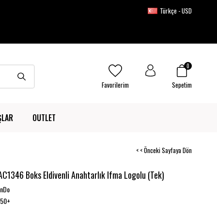
Türkçe - USD
0
Favorilerim
Sepetim
ŞLAR
OUTLET
< < Önceki Sayfaya Dön
C1346 Boks Eldivenli Anahtarlık Ifma Logolu (Tek)
onDo