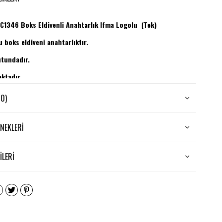
1346 Boks Eldivenli Anahtarlık Ifma Logolu (Tek)
u boks eldiveni anahtarlıktır.
utundadır.
aktadır.
(0)
NEKLERI
LERI