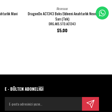
Aksesuar
htarlık Mavi
DragonDo AC1343 Boks Eldiveni Anahtarlık Neon
Dra
Sarı (Tek)
DRG.AKS.STD.AC1343
$5.00
E - BÜLTEN ABONELİĞİ