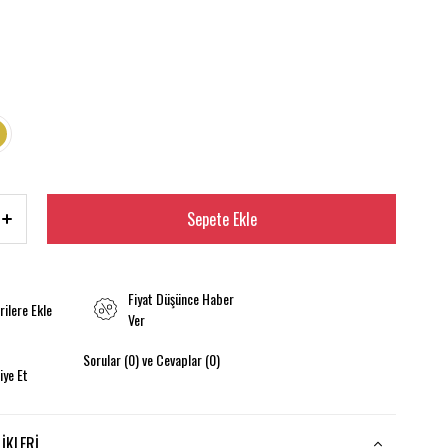
Fiyat Düşünce Haber
rilere Ekle
Ver
Sorular (0) ve Cevaplar (0)
iye Et
IKLERI