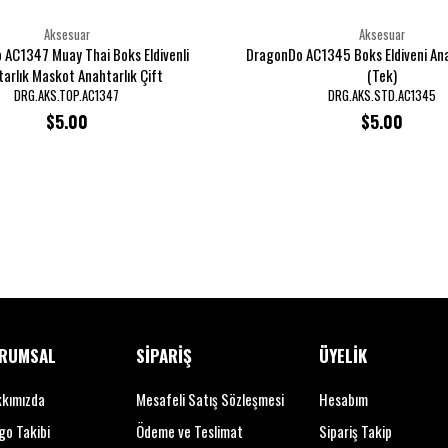
Aksesuar
Aksesuar
AC1347 Muay Thai Boks Eldivenli
DragonDo AC1345 Boks Eldiveni Ana
arlık Maskot Anahtarlık Çift
(Tek)
DRG.AKS.TOP.AC1347
DRG.AKS.STD.AC1345
$5.00
$5.00
RUMSAL
SİPARİŞ
ÜYELİK
kımızda
Mesafeli Satış Sözleşmesi
Hesabım
go Takibi
Ödeme ve Teslimat
Sipariş Takip