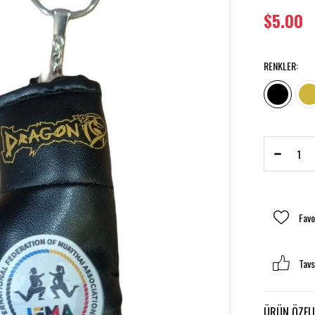
$5.00
RENKLER
:
›
Favo
Tavs
ÜRÜN ÖZELL