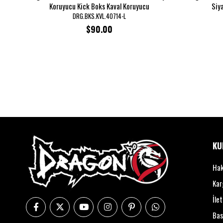
Koruyucu Kick Boks Kaval Koruyucu
Siy
DRG.BKS.KVL.40714-L
$90.00
KU
Hak
Kar
İle
Bas