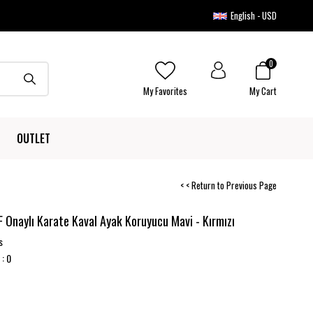
English - USD
0
My Favorites
My Cart
OUTLET
< < Return to Previous Page
 Onaylı Karate Kaval Ayak Koruyucu Mavi - Kırmızı
s
:
0