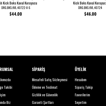
ah Kick Boks Kaval Koruyucu
Kick Boks Kaval Koruyuc
DRG.BKS.KVL.40722-II-S
DRG.BKS.KVL.40724
$44.00
$46.00
RUMSAL
SİPARİŞ
ÜYELİK
kımızda
Mesafeli Satış Sözleşmesi
Hesabım
go Takibi
Ödeme ve Teslimat
Sipariş Takip
tişim
Gizlilik ve Güvenlik
Favorilerim
ında Biz
Garanti Şartları
Sepetim