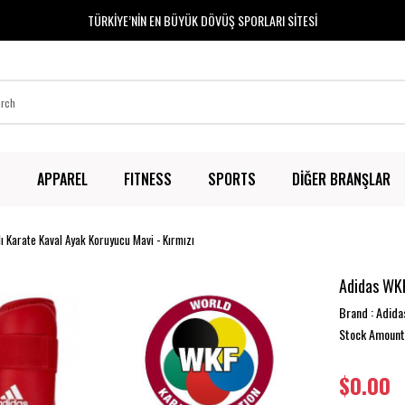
TÜRKİYE’NİN EN BÜYÜK DÖVÜŞ SPORLARI SİTESİ
T
APPAREL
FITNESS
SPORTS
DİĞER BRANŞLAR
ı Karate Kaval Ayak Koruyucu Mavi - Kırmızı
Adidas WKF
Brand
:
Adida
Stock Amount
$0.00