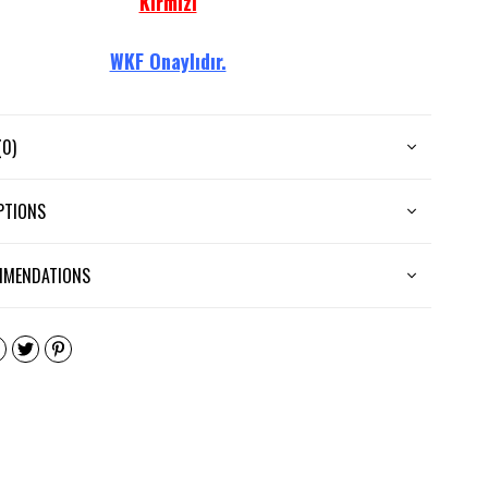
Kırmızı
WKF Onaylıdır.
rımı ile tam koruma sağlarken, sporcuların hareketlerini
(0)
engellemez.
Ayak koruyucu kısmı çıkarılabilir.
PTIONS
astik cırtlarla kavalı tam olarak sarması sağlanır.
MMENDATIONS