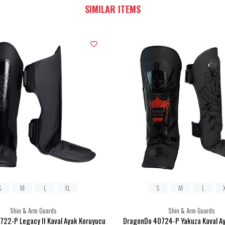
SIMILAR ITEMS
S
M
L
XL
S
M
L
Shin & Arm Guards
Shin & Arm Guards
22-P Legacy II Kaval Ayak Koruyucu
DragonDo 40724-P Yakuza Kaval A