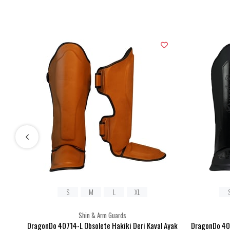
S
M
L
XL
Shin & Arm Guards
DragonDo 40714-L Obsolete Hakiki Deri Kaval Ayak
DragonDo 407