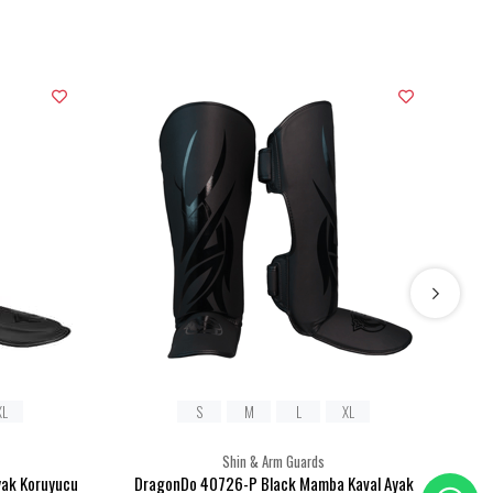
XL
S
M
L
XL
Shin & Arm Guards
yak Koruyucu
DragonDo 40726-P Black Mamba Kaval Ayak
Drag