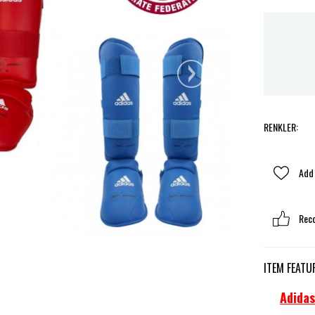
›
RENKLER
:
Add 
Rec
ITEM FEATU
Adidas