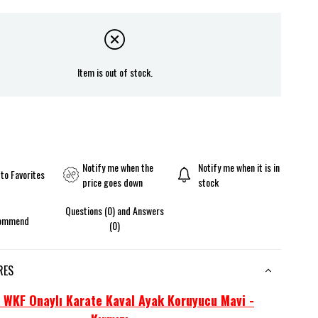
Item is out of stock.
Notify me when the
Notify me when it is in
to Favorites
price goes down
stock
Questions (0) and Answers
ommend
(0)
RES
 WKF Onaylı Karate Kaval Ayak Koruyucu Mavi -