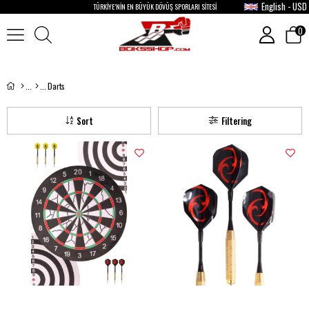
English - USD
TÜRKİYE’NİN EN BÜYÜK DÖVÜŞ SPORLARI SİTESİ
0
Darts
Sort
Filtering