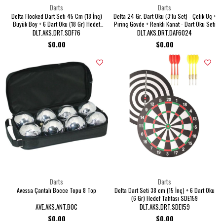
Darts
Darts
Delta Flocked Dart Seti 45 Cm (18 İnç)
Delta 24 Gr. Dart Oku (3’lü Set) - Çelik Uç +
Büyük Boy + 6 Dart Oku (18 Gr) Hedef
Pirinç Gövde + Renkli Kanat - Dart Oku Seti
Tahtası SDF76
DLT.AKS.DRT.SDF76
DLT.AKS.DRT.DAF6024
$0.00
$0.00
Darts
Darts
Avessa Çantalı Bocce Topu 8 Top
Delta Dart Seti 38 cm (15 İnç) + 6 Dart Oku
(6 Gr) Hedef Tahtası SDE159
AVE.AKS.ANT.BOC
DLT.AKS.DRT.SDE159
$0.00
$0.00