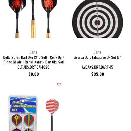
Darts
Darts
Delta 20 Gr. Dart Oku (3’lü Set) - Çelik Uç +
Avessa Dart Tahtası ve Ok Set 15"
Pirinç Gövde + Renkli Kanat - Dart Oku Seti
DLT.AKS.DRT.DAI4020
AVE.AKS.DRT.DART-15
$0.00
$35.00