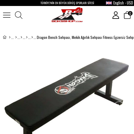
English - USD
TÜRKİYE’NİN EN BÜYÜK DÖVÜŞ SPORLARI SİTESİ
0
Dragon Bench Sehpası, Mekik Ağırlık Sehpası Fitness Egzersiz Seh
›