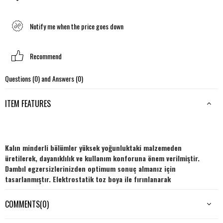
Notify me when the price goes down
Recommend
Questions (0) and Answers (0)
ITEM FEATURES
Kalın minderli bölümler yüksek yoğunluktaki malzemeden
üretilerek, dayanıklılık ve kullanım konforuna önem verilmiştir.
Dambıl egzersizlerinizden optimum sonuç almanız için
tasarlanmıştır. Elektrostatik toz boya ile fırınlanarak
üretildiğinden aşınmaya karşı dayanıklıdır.
En :
30 cm
Boy :
120 cm
Yükseklik :
45 cm.
COMMENTS
(0)