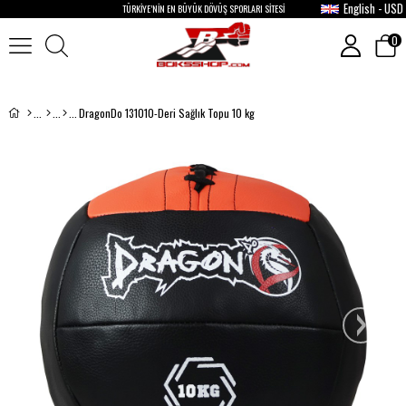
English - USD
TÜRKİYE’NİN EN BÜYÜK DÖVÜŞ SPORLARI SİTESİ
0
DragonDo 131010-Deri Sağlık Topu 10 kg
›