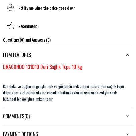
Notify me when the price goes down
Recommend
Questions (0) and Answers (0)
ITEM FEATURES
DRAGONDO 131010 Deri Sağlık Topu 10 kg
Kas doku ve bağlarını geliştirmek ve güçlendirmek amacı ile üretilen sağlık topu,
diğer spor aletlerinin aksine vücudun bütün kaslarını aynı anda çalıştırarak
bütünsel bir gelişime imkan tanır.
Kişi sağlık topunu elleriyle kavrayarak, farklı yönlerde hareket ettirmek suretiyle
daha güçlü kollar ve bacaklar elde edebilir.
COMMENTS
(0)
Vücudun yapısına dikkat edilerek sağlık topu ile yapılan hareketler kalple ve kan
dolaşımı ilişkili olan kardiyovasküler sistemi güçlendirir.
PAYMENT OPTIONS