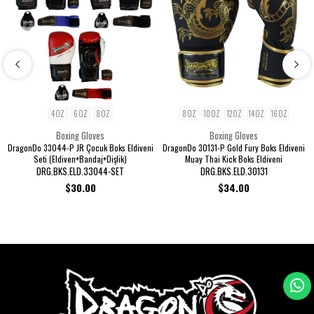
4 OZ
6 OZ
8 OZ
8 OZ
10 OZ
12 OZ
14 OZ
16 OZ
Boxing Gloves
Boxing Gloves
DragonDo 33044-P JR Çocuk Boks Eldiveni
DragonDo 30131-P Gold Fury Boks Eldiveni
Seti (Eldiven+Bandaj+Dişlik)
Muay Thai Kick Boks Eldiveni
DRG.BKS.ELD.33044-SET
DRG.BKS.ELD.30131
$30.00
$34.00