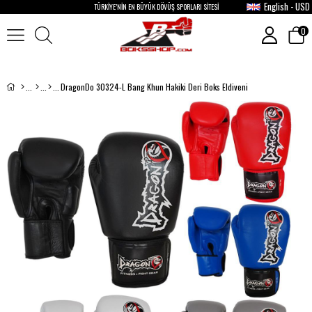
English - USD
TÜRKİYE’NİN EN BÜYÜK DÖVÜŞ SPORLARI SİTESİ
0
DragonDo 30324-L Bang Khun Hakiki Deri Boks Eldiveni