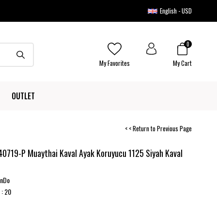
English - USD
0
My Favorites
My Cart
OUTLET
< < Return to Previous Page
0719-P Muaythai Kaval Ayak Koruyucu 1125 Siyah Kaval
onDo
:
20