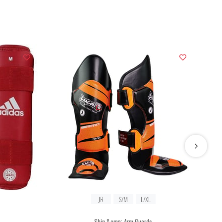
JR
S/M
L/XL
Shin &amp; Arm Guards