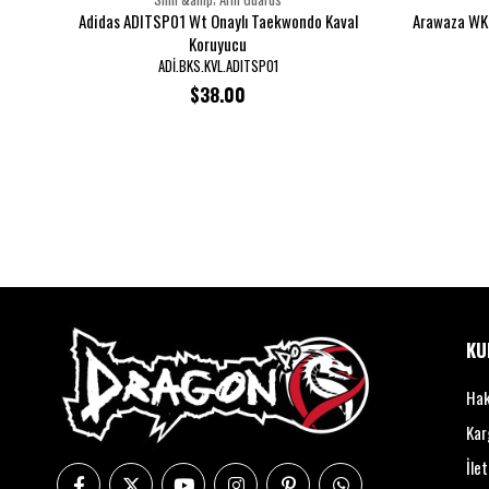
Adidas ADITSP01 Wt Onaylı Taekwondo Kaval
Arawaza WKF
Koruyucu
ADİ.BKS.KVL.ADITSP01
$38.00
KU
Hak
Kar
İle