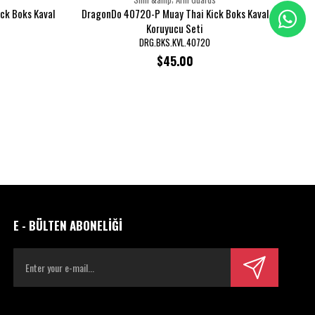
ck Boks Kaval
DragonDo 40720-P Muay Thai Kick Boks Kaval
Dr
Koruyucu Seti
DRG.BKS.KVL.40720
$45.00
E - BÜLTEN ABONELİĞİ