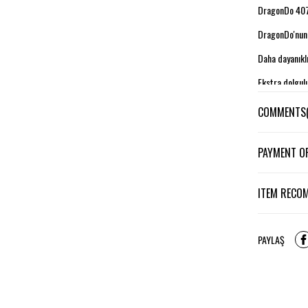
DragonDo 4071
DragonDo'nun 
Daha dayanıklı
Ekstra dolgul
Cırtlıkayışlarl
COMMENTS
PAYMENT O
ITEM RECO
PAYLAŞ