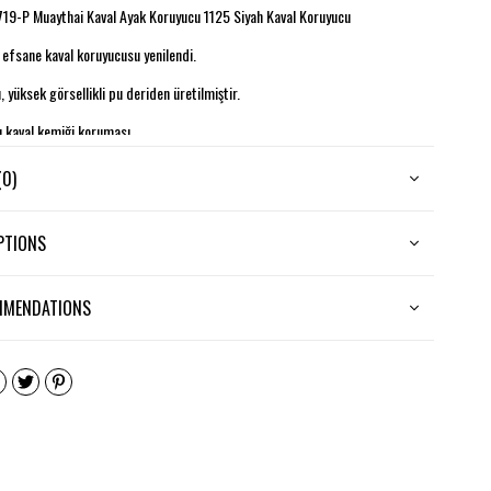
9-P Muaythai Kaval Ayak Koruyucu 1125 Siyah Kaval Koruyucu
efsane kaval koruyucusu yenilendi.
, yüksek görsellikli pu deriden üretilmiştir.
u kaval kemiği koruması
a bacağa sabitlenir.
(0)
PTIONS
MMENDATIONS