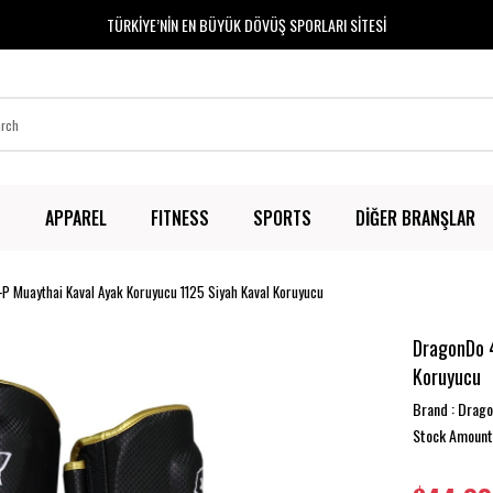
TÜRKİYE’NİN EN BÜYÜK DÖVÜŞ SPORLARI SİTESİ
T
APPAREL
FITNESS
SPORTS
DİĞER BRANŞLAR
P Muaythai Kaval Ayak Koruyucu 1125 Siyah Kaval Koruyucu
DragonDo 4
Koruyucu
Brand
:
Drag
Stock Amount