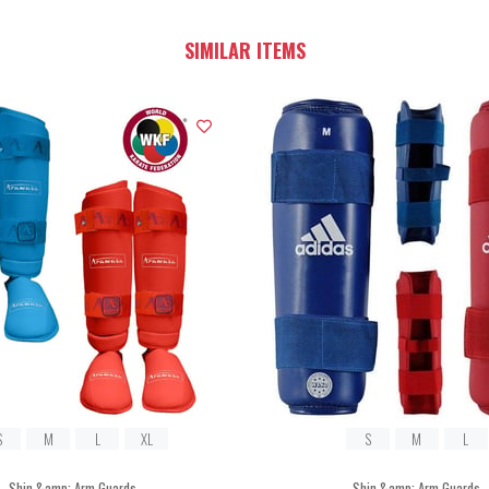
SIMILAR ITEMS
S
M
L
XL
S
M
L
Shin &amp; Arm Guards
Shin &amp; Arm Guards