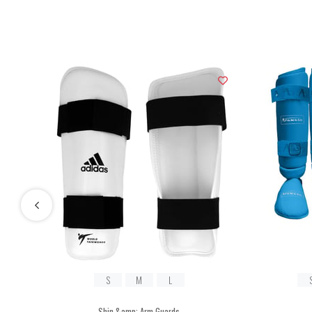
S
M
L
Shin &amp; Arm Guards