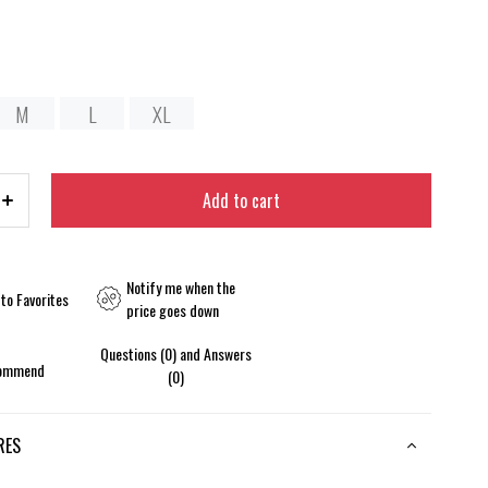
M
L
XL
Notify me when the
to Favorites
price goes down
Questions (0) and Answers
ommend
(0)
RES