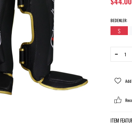
$44.00
BEDENLER
:
›
S
Add 
Rec
ITEM FEATU