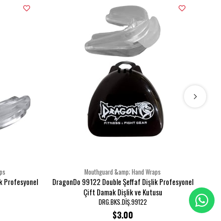
ps
Mouthguard &amp; Hand Wraps
k Profesyonel
DragonDo 99122 Double Şeffaf Dişlik Profesyonel
Drag
Çift Damak Dişlik ve Kutusu
Band
DRG.BKS.DİŞ.99122
$3.00