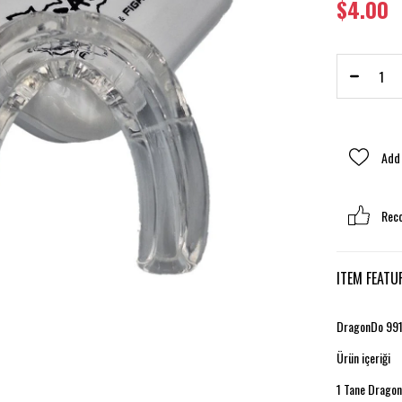
$4.00
›
Add 
Rec
ITEM FEATU
DragonDo 9912
Ürün içeriği
1 Tane DragonD