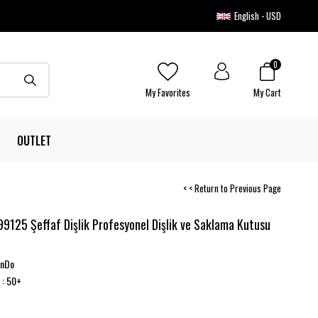
English - USD
0
My Favorites
My Cart
OUTLET
< < Return to Previous Page
9125 Şeffaf Dişlik Profesyonel Dişlik ve Saklama Kutusu
onDo
: