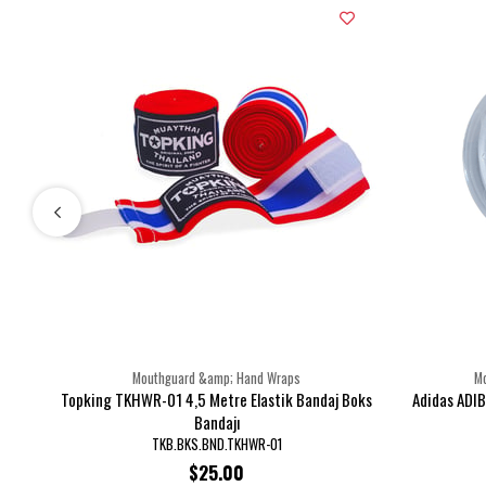
Mouthguard &amp; Hand Wraps
M
Topking TKHWR-01 4,5 Metre Elastik Bandaj Boks
Adidas ADIB
Bandajı
TKB.BKS.BND.TKHWR-01
$25.00