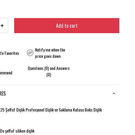
Notify me when the
to Favorites
price goes down
Questions (0) and Answers
ommend
(0)
RES
5 Şeffaf Dişlik Profesyonel Dişlik ve Saklama Kutusu Boks Dişlik
o şeffaf silikon dişlik