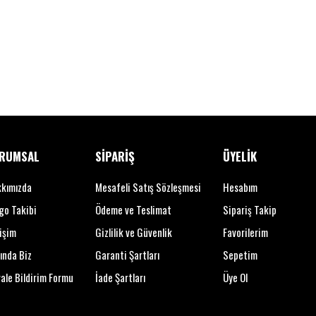
RUMSAL
SİPARİŞ
ÜYELİK
kımızda
Mesafeli Satış Sözleşmesi
Hesabım
go Takibi
Ödeme ve Teslimat
Sipariş Takip
tişim
Gizlilik ve Güvenlik
Favorilerim
ında Biz
Garanti Şartları
Sepetim
ale Bildirim Formu
İade Şartları
Üye Ol