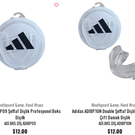
outhguard &amp; Hand Wraps
Mouthguard &amp; Hand Wra
P09 Şeffaf Dişlik Profesyonel Boks
Adidas ADIBP10N Double Şeffaf Dişli
Dişilk
Çift Damak Dişlik
ADİ.BKS.DİŞ.ADIBP09
ADİ.BKS.DİŞ.ADIBP10N
$12.00
$12.00