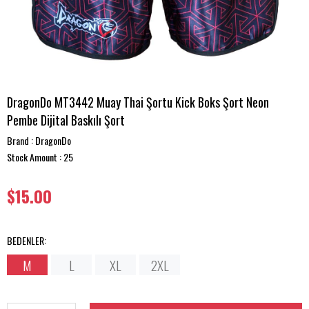
DragonDo MT3442 Muay Thai Şortu Kick Boks Şort Neon
Pembe Dijital Baskılı Şort
Brand
:
DragonDo
Stock Amount
:
25
$15.00
BEDENLER
:
M
L
XL
2XL