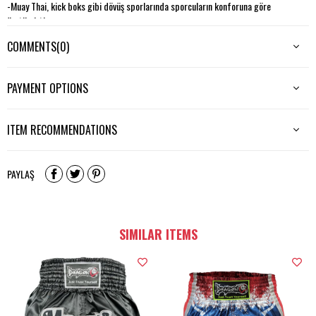
-Muay Thai, kick boks gibi dövüş sporlarında sporcuların konforuna göre
üretilmiştir.
-Şortun iki yanında hareketi kolaylaştıran yırtmaçları vardır.
COMMENTS
(0)
PAYMENT OPTIONS
ITEM RECOMMENDATIONS
PAYLAŞ
SIMILAR ITEMS