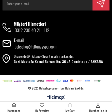
Müşteri Hizmetleri
0312 230 40 21 - 112
E-mail
boksshop@altunayspor.com
Dragondo® , Altunay Spor tescilli markasıdır.
Gazi Mustafa Kemal Bulvarı No: 36 /A Demirtepe / ANKARA
© 2023 Boksshop.com - Tüm Hakları Saklıdır.
Homepage
My Favorites
My Cart
Member Log In