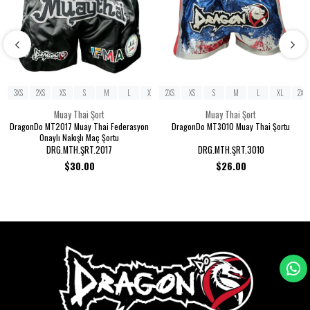
3XS
2XS
XS
S
M
L
XL
2XS
2XL
XS
3XL
S
M
L
XL
2XL
Muay Thai Şort
Muay Thai Şort
DragonDo MT2017 Muay Thai Federasyon
DragonDo MT3010 Muay Thai Şortu
Onaylı Nakışlı Maç Şortu
DRG.MTH.ŞRT.2017
DRG.MTH.ŞRT.3010
$30.00
$26.00