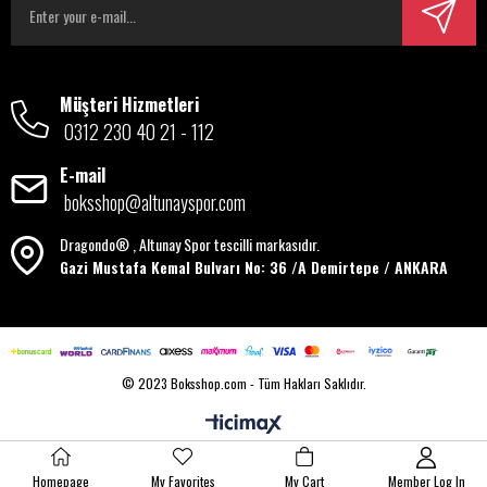
Müşteri Hizmetleri
0312 230 40 21 - 112
E-mail
boksshop@altunayspor.com
Dragondo® , Altunay Spor tescilli markasıdır.
Gazi Mustafa Kemal Bulvarı No: 36 /A Demirtepe / ANKARA
© 2023 Boksshop.com - Tüm Hakları Saklıdır.
Homepage
My Favorites
My Cart
Member Log In