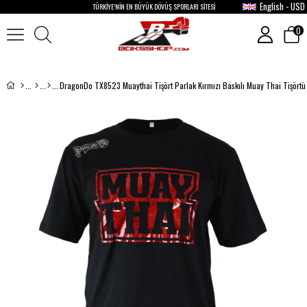
English - USD
TÜRKİYE’NİN EN BÜYÜK DÖVÜŞ SPORLARI SİTESİ
0
DragonDo TX8523 Muaythai Tişört Parlak Kırmızı Baskılı Muay Thai Tişörtü
›