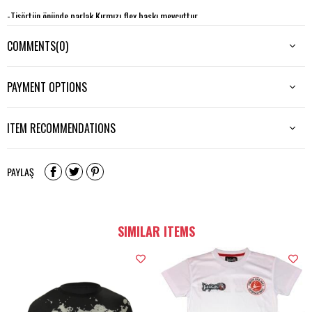
-Tişörtün önünde parlak Kırmızı flex baskı mevcuttur..
-Makinede 30 derecede kısa programda yıkaması önerilir.
COMMENTS
(0)
PAYMENT OPTIONS
ITEM RECOMMENDATIONS
PAYLAŞ
SIMILAR ITEMS