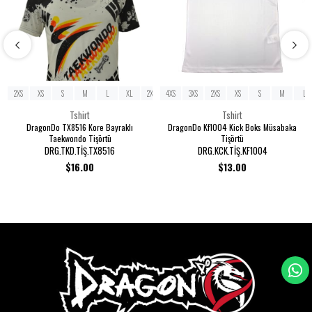
2XS
XS
S
M
L
XL
2XL
4XS
3XL
3XS
2XS
XS
S
M
L
Tshirt
Tshirt
DragonDo TX8516 Kore Bayraklı
DragonDo Kf1004 Kick Boks Müsabaka
Taekwondo Tişörtü
Tişörtü
DRG.TKD.TİŞ.TX8516
DRG.KCK.TİŞ.KF1004
$16.00
$13.00