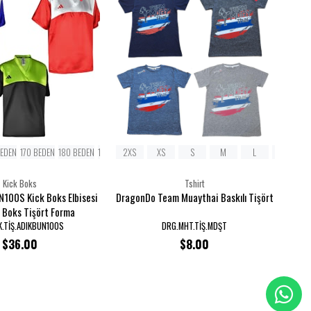
BEDEN
170 BEDEN
180 BEDEN
190 BEDEN
2XS
XS
S
M
L
XL
Kick Boks
Tshirt
N100S Kick Boks Elbisesi
DragonDo Team Muaythai Baskılı Tişört
k Boks Tişört Forma
K.TİŞ.ADIKBUN100S
DRG.MHT.TİŞ.MDŞT
$36.00
$8.00