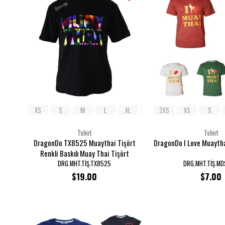
XS
S
M
L
XL
2XL
2XS
XS
S
Tshirt
Tshirt
DragonDo TX8525 Muaythai Tişört
DragonDo I Love Muaythai
Renkli Baskılı Muay Thai Tişört
DRG.MHT.TİŞ.TX8525
DRG.MHT.TİŞ.MD
$19.00
$7.00