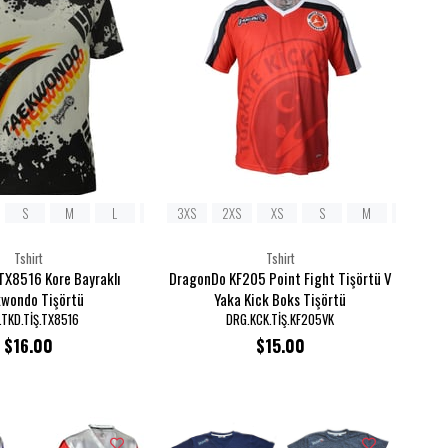
S
M
L
XL
3XS
2XL
2XS
3XL
XS
S
M
L
Tshirt
Tshirt
X8516 Kore Bayraklı
DragonDo KF205 Point Fight Tişörtü V
wondo Tişörtü
Yaka Kick Boks Tişörtü
TKD.TİŞ.TX8516
DRG.KCK.TİŞ.KF205VK
$16.00
$15.00