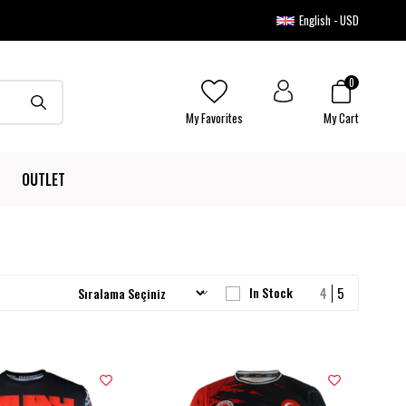
English - USD
0
My Favorites
My Cart
OUTLET
In Stock