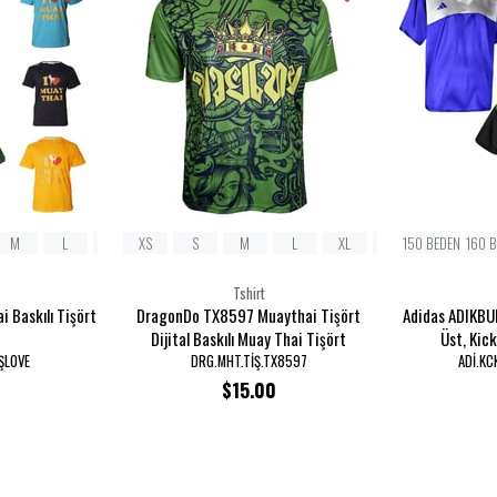
M
L
XL
XS
2XL
S
M
L
XL
2XL
150 BEDEN
3XL
160 
Tshirt
 Baskılı Tişört
DragonDo TX8597 Muaythai Tişört
Adidas ADIKBU
Dijital Baskılı Muay Thai Tişört
Üst, Kic
ŞLOVE
DRG.MHT.TİŞ.TX8597
ADİ.KC
$15.00