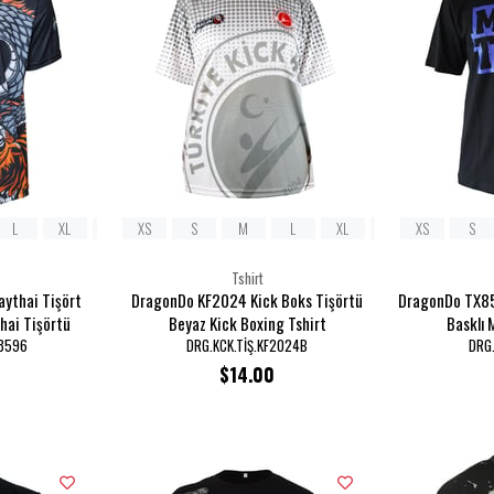
L
XL
2XL
XS
3XL
S
M
L
XL
2XL
XS
3XL
S
Tshirt
ythai Tişört
DragonDo KF2024 Kick Boks Tişörtü
DragonDo TX85
Thai Tişörtü
Beyaz Kick Boxing Tshirt
Basklı 
X8596
DRG.KCK.TİŞ.KF2024B
DRG.
$14.00