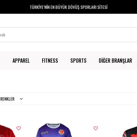
TÜRKİYE’NİN EN BÜYÜK DÖVÜŞ SPORLARI SİTESİ
T
APPAREL
FITNESS
SPORTS
DİĞER BRANŞLAR
RENKLER