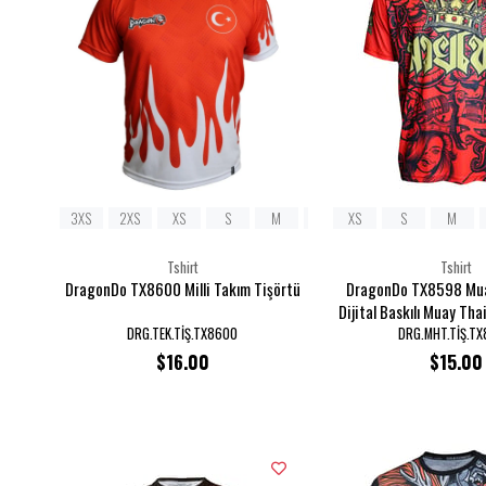
3XS
2XS
XS
S
M
L
XS
XL
S
2XL
M
3XL
Tshirt
Tshirt
DragonDo TX8600 Milli Takım Tişörtü
DragonDo TX8598 Mua
Dijital Baskılı Muay Thai
DRG.TEK.TİŞ.TX8600
DRG.MHT.TİŞ.T
$16.00
$15.00