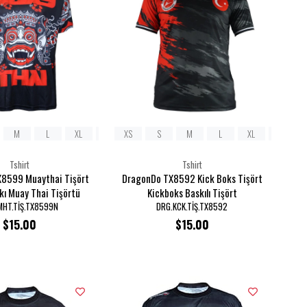
XL
M
L
XL
2XL
XS
3XL
S
M
L
XL
2XL
Tshirt
Tshirt
8599 Muaythai Tişört
DragonDo TX8592 Kick Boks Tişört
skı Muay Thai Tişörtü
Kickboks Baskılı Tişört
MHT.TİŞ.TX8599N
DRG.KCK.TİŞ.TX8592
$15.00
$15.00