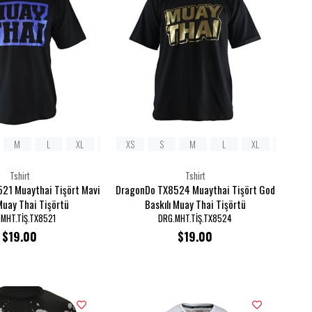
M
L
XL
2XL
XS
S
M
L
XL
2XL
Tshirt
Tshirt
21 Muaythai Tişört Mavi
DragonDo TX8524 Muaythai Tişört God
Muay Thai Tişörtü
Baskılı Muay Thai Tişörtü
MHT.TİŞ.TX8521
DRG.MHT.TİŞ.TX8524
$19.00
$19.00