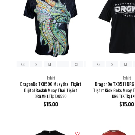
XS
S
M
L
XL
2XL
XS
3XL
S
M
Tshirt
Tshirt
DragonDo TX8590 Muaythai Tişört
DragonDo TX8511 DRGN
Dijital Baskılı Muay Thai Tişört
Tişört Kick Boks Muay 
Tişörtü
DRG.MHT.TİŞ.TX8590
DRG.TEK.TİŞ.TX
$15.00
$15.00