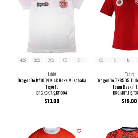
4XS
3XS
2XS
XS
S
M
XS
L
S
XL
M
2XL
Tshirt
Tshirt
DragonDo Kf1004 Kick Boks Müsabaka
DragonDo TX8505 Türk
Tişörtü
Team Baskılı T
DRG.KCK.TİŞ.KF1004
DRG.MHT.TİŞ.T
$13.00
$19.00