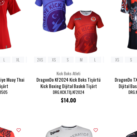
L
3XL
XL
2XL
2XS
3XL
XS
S
M
L
XL
XS
2XL
S
3
Kick Boks Atleti
iye Muay Thai
DragonDo KF2024 Kick Boks Tişörtü
DragonDo TX
işört
Kick Boxing Dijital Baskılı Tişört
Dijital Ba
X8505
DRG.KCK.TİŞ.KF2024
DRG.
$14.00