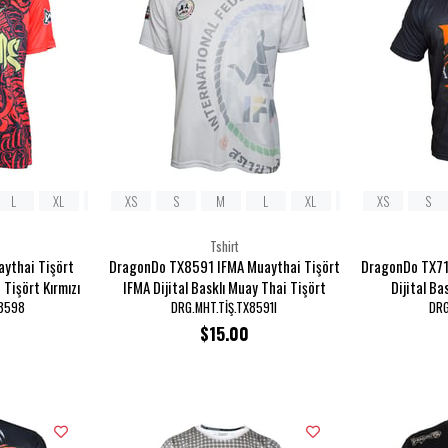
L
XL
2XL
XS
3XL
S
M
L
XL
2XL
XS
3XL
S
Tshirt
ythai Tişört
DragonDo TX8591 IFMA Muaythai Tişört
DragonDo TX71
 Tişört Kırmızı
IFMA Dijital Basklı Muay Thai Tişört
Dijital Ba
X8598
DRG.MHT.TİŞ.TX8591I
DRG
$15.00