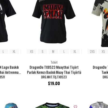
L
XL
2XL
XS
S
M
L
XL
2XL
2XS
XS
Tshirt
 Logo Baskılı
DragonDo TX8523 Muaythai Tişört
DragonDo T
Thai Antrenman
Parlak Kırmızı Baskılı Muay Thai Tişörtü
Taek
8511
DRG.MHT.TİŞ.TX8523
DRG.
$19.00