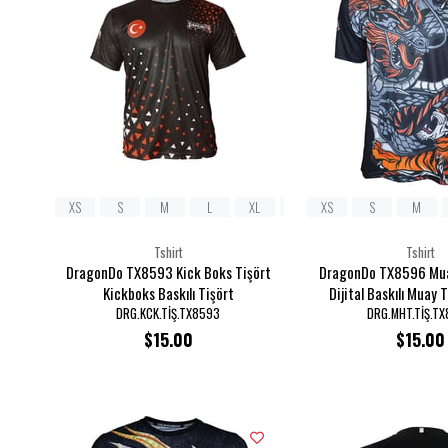
XS
S
M
L
XL
2XL
XS
3XL
S
M
Tshirt
Tshirt
DragonDo TX8593 Kick Boks Tişört
DragonDo TX8596 Mua
Kickboks Baskılı Tişört
Dijital Baskılı Muay 
DRG.KCK.TİŞ.TX8593
DRG.MHT.TİŞ.T
$15.00
$15.00