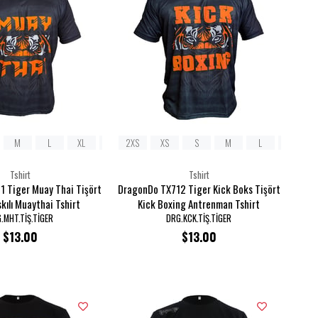
M
L
XL
2XL
2XS
XS
S
M
L
XL
Tshirt
Tshirt
1 Tiger Muay Thai Tişört
DragonDo TX712 Tiger Kick Boks Tişört
skılı Muaythai Tshirt
Kick Boxing Antrenman Tshirt
.MHT.TİŞ.TİGER
DRG.KCK.TİŞ.TİGER
$13.00
$13.00