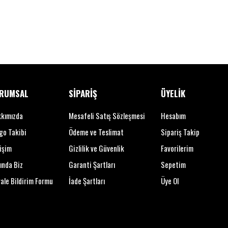
RUMSAL
SİPARİŞ
ÜYELİK
kımızda
Mesafeli Satış Sözleşmesi
Hesabım
go Takibi
Ödeme ve Teslimat
Sipariş Takip
tişim
Gizlilik ve Güvenlik
Favorilerim
ında Biz
Garanti Şartları
Sepetim
ale Bildirim Formu
İade Şartları
Üye Ol