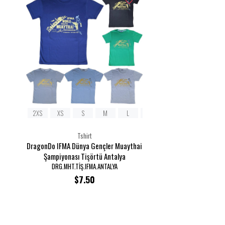
2XS
XS
S
M
L
XL
2XL
Tshirt
DragonDo IFMA Dünya Gençler Muaythai
Şampiyonası Tişörtü Antalya
DRG.MHT.TİŞ.IFMA.ANTALYA
$7.50