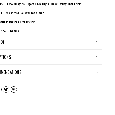
91 IFMA Muaythai Tişört IFMA Dijital Basklı Muay Thai Tişört
dır. Renk atması ve soyulma olmaz.
hafif kumaştan üretilmiştir.
er %35 pamuk
(0)
PTIONS
MMENDATIONS