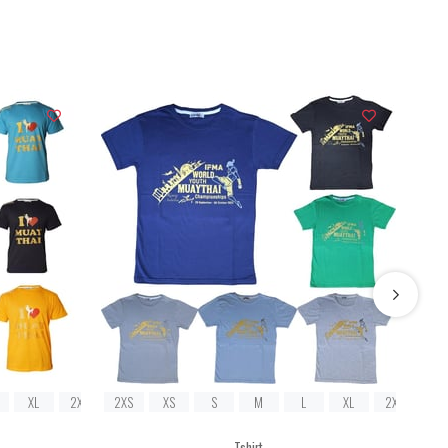
XL
2XL
2XS
XS
S
M
L
XL
2XL
2XS
Tshirt