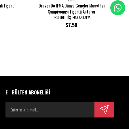
lı Tişört
DragonDo IFMA Dünya Gençler Muaythai
Şampiyonası Tişörtü Antalya
DRG.MHT.TİŞ.IFMA.ANTALYA
$7.50
E - BÜLTEN ABONELİĞİ