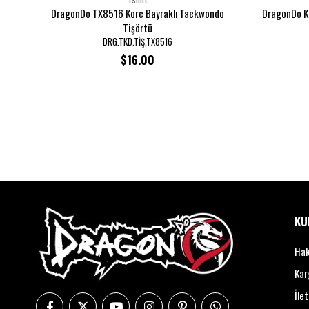
DragonDo TX8516 Kore Bayraklı Taekwondo
DragonDo K
Tişörtü
DRG.TKD.TİŞ.TX8516
$16.00
KU
Hak
Kar
İle