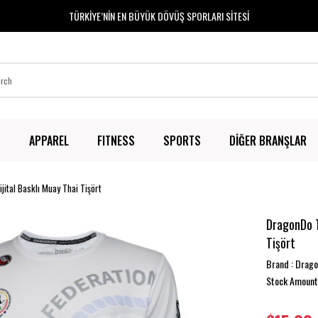
TÜRKİYE’NİN EN BÜYÜK DÖVÜŞ SPORLARI SİTESİ
T
APPAREL
FITNESS
SPORTS
DİĞER BRANŞLAR
ital Basklı Muay Thai Tişört
DragonDo T
Tişört
Brand
:
Drag
Stock Amount