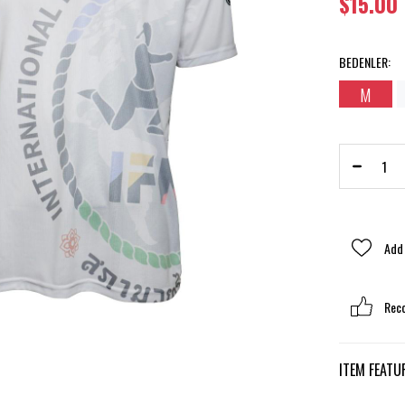
$15.00
BEDENLER
:
›
M
Add 
Rec
ITEM FEATU