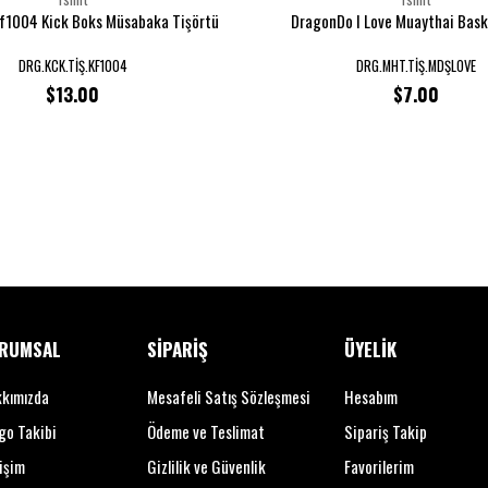
f1004 Kick Boks Müsabaka Tişörtü
DragonDo I Love Muaythai Baskı
DRG.KCK.TİŞ.KF1004
DRG.MHT.TİŞ.MDŞLOVE
$13.00
$7.00
RUMSAL
SİPARİŞ
ÜYELİK
kımızda
Mesafeli Satış Sözleşmesi
Hesabım
go Takibi
Ödeme ve Teslimat
Sipariş Takip
tişim
Gizlilik ve Güvenlik
Favorilerim