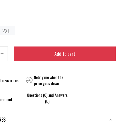
2XL
Notify me when the
to Favorites
price goes down
Questions (0) and Answers
ommend
(0)
RES