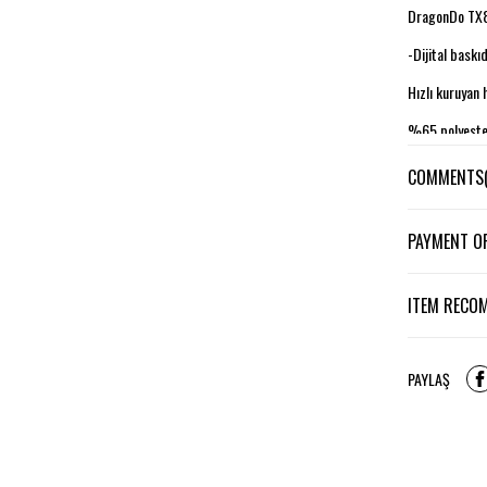
DragonDo TX85
-Dijital baskı
Hızlı kuruyan 
%65 polyest
COMMENTS
PAYMENT O
ITEM RECO
PAYLAŞ