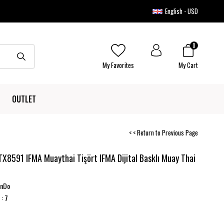
English - USD
0
My Favorites
My Cart
OUTLET
< < Return to Previous Page
X8591 IFMA Muaythai Tişört IFMA Dijital Basklı Muay Thai
onDo
:
7