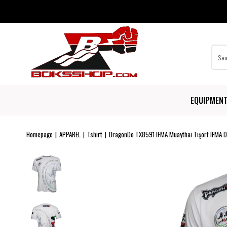
EQUIPMEN
Homepage
APPAREL
Tshirt
DragonDo TX8591 IFMA Muaythai Tişört IFMA Dij