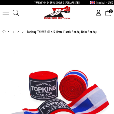
English - USD
TÜRKİYE’NİN EN BÜYÜK DÖVÜŞ SPORLARI SİTESİ
0
Topking TKHWR-01 4,5 Metre Elastik Bandaj Boks Bandajı