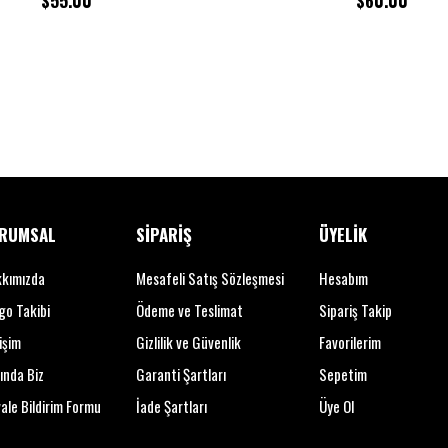
$55.00
$60.00
S
porcular 
seviyesine
beyzbol ve 
rakiplerini
E
şsiz Güç
Çelik gövde
şekilde üret
özgürlüğünü
RUMSAL
SİPARİŞ
ÜYELİK
kımızda
Mesafeli Satış Sözleşmesi
Hesabım
S
izinle H
go Takibi
Ödeme ve Teslimat
Sipariş Takip
S
ınırsız a
işim
Gizlilik ve Güvenlik
Favorilerim
taşıması ko
ında Biz
Garanti Şartları
Sepetim
çantasına 
ale Bildirim Formu
İade Şartları
Üye Ol