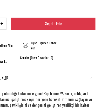
Fiyat Düşünce Haber
rilere Ekle
Ver
Sorular (0) ve Cevaplar (0)
iye Et
IKLERI
ç olmadığı kadar core gücü! Rip Trainer™; karın, oblik, sırt
larınızı çalıştırmak için her yöne hareket etmenizi sağlayan ve
zınızı, çevikliğinizi ve dengenizi geliştiren yenilikçi bir halter