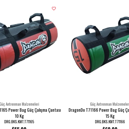
●
En İyisiy
●
U
özel
RIP TRAI
●
TEM
●
MO
●
STA
●
G
Güç Antrenman Malzemeleri
Güç Antrenman Malzemeler
165 Power Bag Güç Çalışma Çantası
DragonDo T71166 Power Bag Güç Ça
10 Kg
15 Kg
Core Güç
DRG.BKS.KMT.T71165
DRG.BKS.KMT.T71166