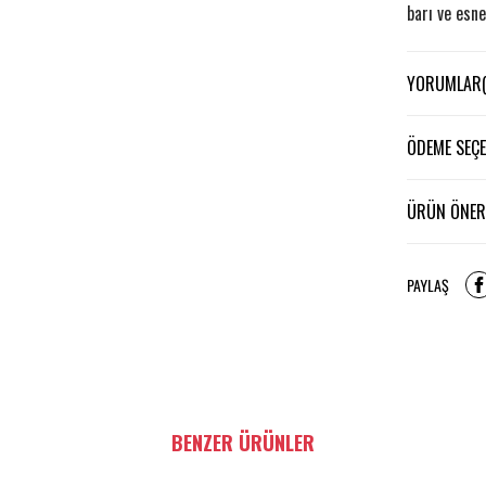
barı ve esne
YORUMLAR
360° Güç
Rotasyon
ÖDEME SEÇE
●
●
ÜRÜN ÖNERI
●
güve
PAYLAŞ
Güçlü, Ta
●
sağ
BENZER ÜRÜNLER
Sizin Ant