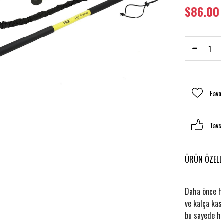
›
$86.00
Favo
Tavs
ÜRÜN ÖZELL
Daha önce hi
ve kalça kas
bu sayede hı