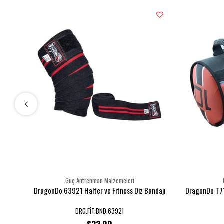
Güç Antrenman Malzemeleri
DragonDo 63921 Halter ve Fitness Diz Bandajı
DragonDo T71
DRG.FİT.BND.63921