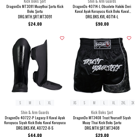
Kick Boks Şort
Shin & Arm Guards
DragonDo MT3091 Muaythai Şortu Kick
DragonDo 40714-L Obsolete Hakiki Deri
Boks Şortu
Kaval Ayak Koruyucu Kick Boks Kaval
Koruyucu
DRG.MTH.ŞRT.MT3091
DRG.BKS.KVL.40714-L
$24.00
$90.00
S
M
L
XL
XS
S
M
L
XL
2XL
3XL
Shin & Arm Guards
Kick Boks Şort
DragonDo 40722-P Legacy II Kaval Ayak
DragonDo MT3408 Trust Yourself Siyah
Koruyucu Siyah Kick Boks Kaval Koruyucu
Muay Thai Kick Boks Şortu
DRG.BKS.KVL.40722-II-S
DRG.MTH.ŞRT.MT3408
$44.00
$29.00