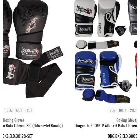
8 OZ
10 OZ
12 OZ
14 OZ
Boxing Gloves
daj)
DragonDo 30096-P Attack-6 Boks Eldiveni Seti (Eldiven+Bandaj+Dişlik)
Dra
DRG.BKS.ELD.30096-SET