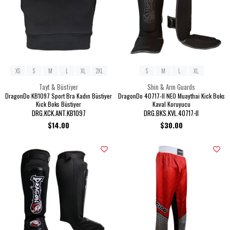
XS
S
M
L
XL
2XL
S
M
L
XL
Tayt & Büstiyer
Shin & Arm Guards
DragonDo KB1097 Sport Bra Kadın Büstiyer
DragonDo 40717-II NEO Muaythai Kick Boks
Kick Boks Büstiyer
Kaval Koruyucu
DRG.KCK.ANT.KB1097
DRG.BKS.KVL.40717-II
$14.00
$30.00