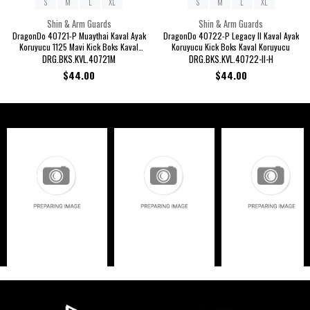
S
M
L
XL
S
M
L
XL
Shin & Arm Guards
Shin & Arm Guards
DragonDo 40721-P Muaythai Kaval Ayak
DragonDo 40722-P Legacy II Kaval Ayak
Koruyucu 1125 Mavi Kick Boks Kaval
Koruyucu Kick Boks Kaval Koruyucu
Koruyucu
DRG.BKS.KVL.40721M
DRG.BKS.KVL.40722-II-H
$44.00
$44.00
MARKA SLIDER