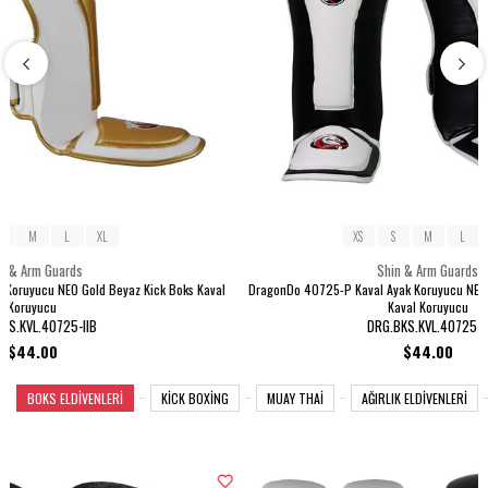
XS
S
M
L
XL
Shin & Arm Guards
ks Kaval
DragonDo 40725-P Kaval Ayak Koruyucu NEO Siyah Beyaz Kick Boks
Dragon
Kaval Koruyucu
DRG.BKS.KVL.40725-II
$44.00
BOKS ELDİVENLERİ
KİCK BOXİNG
MUAY THAİ
AĞIRLIK ELDİVENLERİ