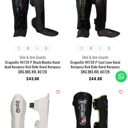
S
M
L
XL
S
M
L
XL
Shin & Arm Guards
Shin & Arm Guards
DragonDo 40726-P Black Mamba Kaval
DragonDo 40728-P Cool Lime Kaval
Ayak Koruyucu Kick Boks Kaval Koruyucu
Koruyucu Kick Boks Kaval Koruyucu
DRG.BKS.KVL.40726
DRG.BKS.KVL.40728
$43.00
$44.00