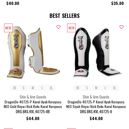
$35.00
BEST SELLERS
NEW
NEW
ITEM
ITEM
NEW
NEW
ITEM
ITEM
XS
S
M
L
XL
XS
S
M
L
XL
Shin & Arm Guards
Shin & Arm Guards
DragonDo 40725-P Kaval Ayak Koruyucu
DragonDo 40725-P Kaval Ayak Koruyucu
NEO Gold Beyaz Kick Boks Kaval Koruyucu
NEO Siyah Beyaz Kick Boks Kaval Koruyucu
DRG.BKS.KVL.40725-IIB
DRG.BKS.KVL.40725-II
$44.00
$44.00