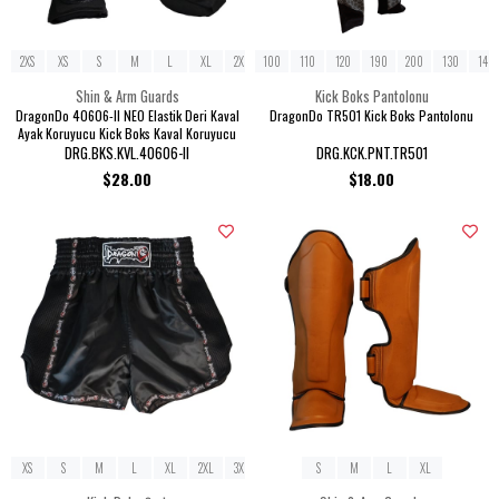
2XS
XS
S
M
L
XL
2XL
100
110
120
190
200
130
140
Shin & Arm Guards
Kick Boks Pantolonu
DragonDo 40606-II NEO Elastik Deri Kaval
DragonDo TR501 Kick Boks Pantolonu
Ayak Koruyucu Kick Boks Kaval Koruyucu
DRG.BKS.KVL.40606-II
DRG.KCK.PNT.TR501
$28.00
$18.00
XS
S
M
L
XL
2XL
3XL
S
M
L
XL