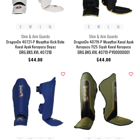
S
M
L
XL
S
M
L
XL
Shin & Arm Guards
Shin & Arm Guards
DragonDo 40721-P Muaythai Kick Boks
DragonDo 40719-P Muaythai Kaval Ayak
Kaval Ayak Koruyucu Beyaz
Koruyucu 1125 Siyah Kaval Koruyucu
DRG.BKS.KVL.40721B
DRG.BKS.KVL.40719-PY00000001
$44.00
$44.00