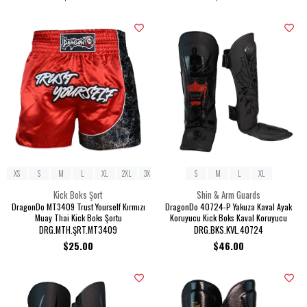
XS
S
M
L
XL
2XL
3XL
S
M
L
XL
Kick Boks Şort
Shin & Arm Guards
DragonDo MT3409 Trust Yourself Kırmızı
DragonDo 40724-P Yakuza Kaval Ayak
Muay Thai Kick Boks Şortu
Koruyucu Kick Boks Kaval Koruyucu
DRG.MTH.ŞRT.MT3409
DRG.BKS.KVL.40724
$25.00
$46.00