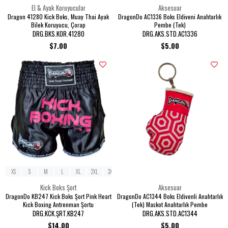
El & Ayak Koruyucular
Aksesuar
Dragon 41280 Kick Boks, Muay Thai Ayak
DragonDo AC1336 Boks Eldiveni Anahtarlık
Bilek Koruyucu, Çorap
Pembe (Tek)
DRG.BKS.KOR.41280
DRG.AKS.STD.AC1336
$7.00
$5.00
XS
S
M
L
XL
2XL
3XL
Kick Boks Şort
Aksesuar
DragonDo KB247 Kick Boks Şort Pink Heart
DragonDo AC1344 Boks Eldivenli Anahtarlık
Kick Boxing Antrenman Şortu
(Tek) Maskot Anahtarlık Pembe
DRG.KCK.ŞRT.KB247
DRG.AKS.STD.AC1344
$14.00
$5.00