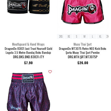
2XS
XS
S
M
L
XL
2XL
Mouthguard & Hand Wraps
Muay Thai Şort
DragonDo 83831 Just Trust Yourself Gold
DragonDo MT3075 Retro NEO Kick Boks
Logolu 3,5 Metre Bandaj Boks Bandajı
Şortu Muay Thai Şort Pembe
DRG.BKS.BND.83831-JTY
DRG.MTH.ŞRT.MT3075P
$7.90
$26.00