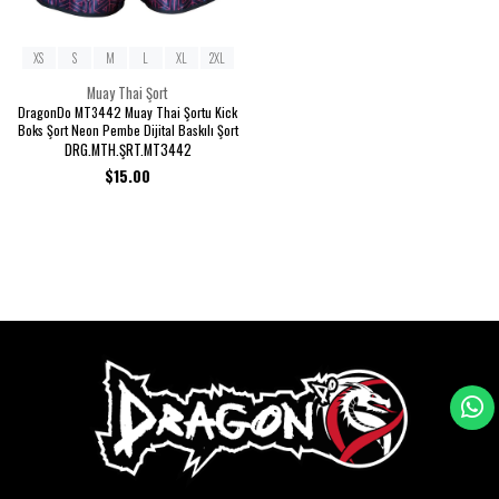
XS
S
M
L
XL
2XL
Muay Thai Şort
DragonDo MT3442 Muay Thai Şortu Kick
Boks Şort Neon Pembe Dijital Baskılı Şort
DRG.MTH.ŞRT.MT3442
$15.00