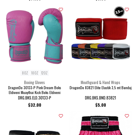
8 OZ
10 OZ
12 OZ
Boxing Gloves
Mouthguard & Hand Wraps
DragonDo 30133-P Pink Dream Boks
DragonDo 83821 Elite Elastik 3,5 mt Bandaj
Eldiveni Muaythai Kick Boks Eldiveni
DRG.BKS.ELD.30133-P
DRG.BKS.BND.83821
$32.00
$5.00