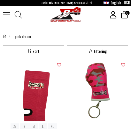
English - USD
TÜRKİYE’NİN EN BÜYÜK DÖVÜŞ SPORLARI SİTESİ
0
pink-dream
Sort
Filtering
XS
S
M
L
XL